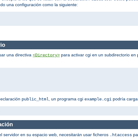
ndo una configuración como la siguiente:
io
sar una directiva
para activar cgi en un subdirectorio en 
<Directory>
declaración
, un programa cgi
podría cargar
public_html
example.cgi
i
ación
el servidor en su espacio web, necesitarán usar ficheros
pa
.htaccess