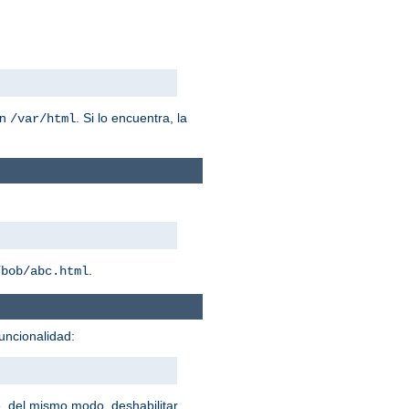
n
. Si lo encuentra, la
/var/html
.
/bob/abc.html
uncionalidad:
, del mismo modo, deshabilitar