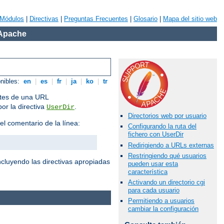
Módulos
|
Directivas
|
Preguntas Frecuentes
|
Glosario
|
Mapa del sitio web
 Apache
onibles:
en
|
es
|
fr
|
ja
|
ko
|
tr
antes de una URL
por la directiva
.
UserDir
Directorios web por usuario
el comentario de la línea:
Configurando la ruta del
fichero con UserDir
Redirigiendo a URLs externas
Restringiendo qué usuarios
cluyendo las directivas apropiadas
pueden usar esta
característica
Activando un directorio cgi
para cada usuario
Permitiendo a usuarios
cambiar la configuración