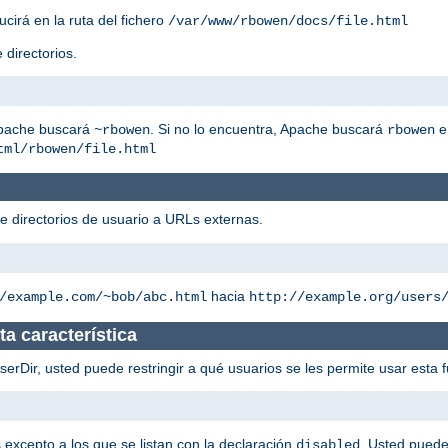
ucirá en la ruta del fichero
/var/www/rbowen/docs/file.html
 directorios.
Apache buscará
. Si no lo encuentra, Apache buscará
e
~rbowen
rbowen
tml/rbowen/file.html
de directorios de usuario a URLs externas.
hacia
/example.com/~bob/abc.html
http://example.org/users
a característica
rDir, usted puede restringir a qué usuarios se les permite usar esta f
s excepto a los que se listan con la declaración
. Usted puede
disabled