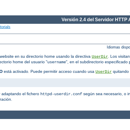
Versión 2.4 del Servidor HTTP
torials
Idiomas disp
website en su directorio home usando la directiva
. Los visit
UserDir
rectorio home del usuario "
", en el subdirectorio especificado 
username
O
está activado. Puede permitir acceso cuando usa
quitando 
UserDir
y adaptando el fichero
según sea necesario, o in
httpd-userdir.conf
ración.