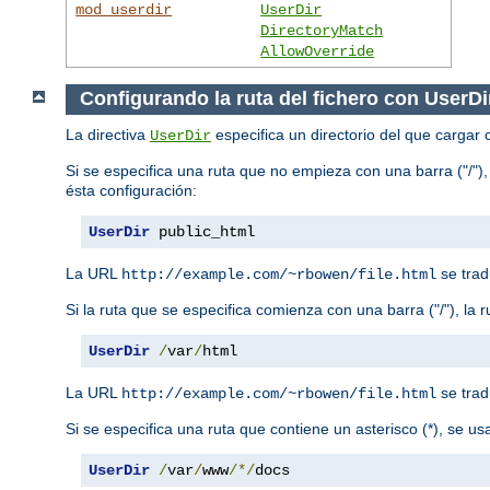
mod_userdir
UserDir
DirectoryMatch
AllowOverride
Configurando la ruta del fichero con UserDi
La directiva
especifica un directorio del que cargar 
UserDir
Si se especifica una ruta que no empieza con una barra ("/"),
ésta configuración:
UserDir
 public_html
La URL
se trad
http://example.com/~rbowen/file.html
Si la ruta que se especifica comienza con una barra ("/"), la 
UserDir
/
var
/
html
La URL
se trad
http://example.com/~rbowen/file.html
Si se especifica una ruta que contiene un asterisco (*), se u
UserDir
/
var
/
www
/*/
docs