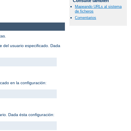
Consulte también
Mapeando URLs al sistema
de ficheros
Comentarios
tas.
me del usuario especificado. Dada
icado en la configuración:
ario. Dada ésta configuración: