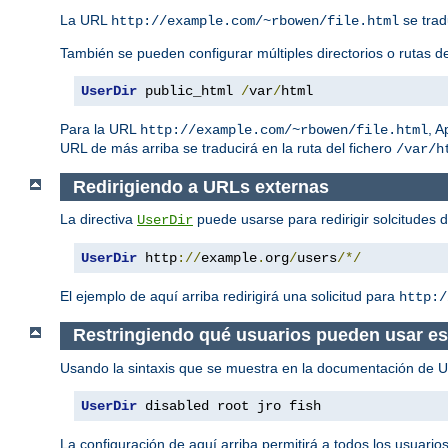
La URL
se trad
http://example.com/~rbowen/file.html
También se pueden configurar múltiples directorios o rutas de
UserDir
 public_html 
/
var
/
html
Para la URL
, 
http://example.com/~rbowen/file.html
URL de más arriba se traducirá en la ruta del fichero
/var/h
Redirigiendo a URLs externas
La directiva
puede usarse para redirigir solcitudes 
UserDir
UserDir
 http
://
example
.
org
/
users
/*/
El ejemplo de aquí arriba redirigirá una solicitud para
http:/
Restringiendo qué usuarios pueden usar est
Usando la sintaxis que se muestra en la documentación de Use
UserDir
 disabled root jro fish
La configuración de aquí arriba permitirá a todos los usuario