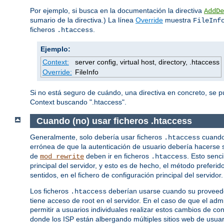
Por ejemplo, si busca en la documentación la directiva
AddDe
sumario de la directiva.) La línea
Override
muestra
FileInf
ficheros
.
.htaccess
Ejemplo:
Context:
server config, virtual host, directory, .htaccess
Override:
FileInfo
Si no está seguro de cuándo, una directiva en concreto, se 
Context buscando ".htaccess".
Cuando (no) usar ficheros .htaccess
Generalmente, solo debería usar ficheros
cuando 
.htaccess
errónea de que la autenticación de usuario debería hacerse 
de
deben ir en ficheros
. Esto senc
mod_rewrite
.htaccess
principal del servidor, y esto es de hecho, el método prefer
sentidos, en el fichero de configuración principal del servidor.
Los ficheros
deberían usarse cuando su proveedor
.htaccess
tiene acceso de root en el servidor. En el caso de que el ad
permitir a usuarios individuales realizar estos cambios de co
donde los ISP están albergando múltiples sitios web de usuar