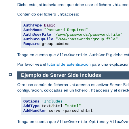
Dicho esto, si todavía cree que debe usar el fichero
.htacce
Contenido del fichero
:
.htaccess
AuthType
Basic
AuthName
"Password Required"
AuthUserFile
"/www/passwords/password.file"
AuthGroupFile
"/www/passwords/group.file"
Require
 group admins
Tenga en cuenta que
debe esta
AllowOverride AuthConfig
Por favor vea el
tutorial de autenticación
para una explicación
Ejemplo de Server Side Includes
Otro uso común de ficheros
es activar Server Sid
.htaccess
configuración, colocadas en un fichero
y el direc
.htaccess
Options
+Includes
AddType
 text
/
html 
"shtml"
AddHandler
 server-parsed shtml
Tenga en cuenta que
y
AllowOverride Options
AllowOve