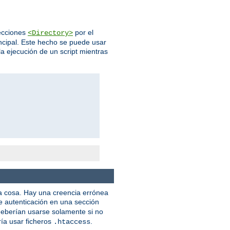
ecciones
por el
<Directory>
incipal. Este hecho se puede usar
la ejecución de un script mientras
na cosa. Hay una creencia errónea
de autenticación en una sección
eberían usarse solamente si no
ía usar ficheros
.
.htaccess