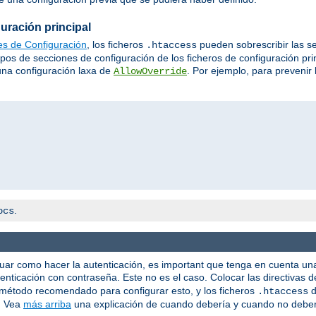
uración principal
es de Configuración
, los ficheros
pueden sobrescribir las s
.htaccess
tipos de secciones de configuración de los ficheros de configuración pr
 una configuración laxa de
. Por ejemplo, para prevenir 
AllowOverride
.
ocs
guar como hacer la autenticación, es important que tenga en cuenta u
enticación con contraseña. Este no es el caso. Colocar las directivas 
el método recomendado para configurar esto, y los ficheros
d
.htaccess
r. Vea
más arriba
una explicación de cuando debería y cuando no deber