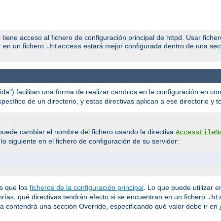
iene acceso al fichero de configuración principal de httpd. Usar fiche
r en un fichero
estará mejor configurada dentro de una se
.htaccess
ida") facilitan una forma de realizar cambios en la configuración en con
cífico de un directorio, y estas directivas aplican a ese directorio y t
uede cambiar el nombre del fichero usando la directiva
AccessFileN
o siguiente en el fichero de configuración de su servidor:
s que los
ficheros de la configuración principal
. Lo que puede utilizar e
gorías, qué directivas tendrán efecto si se encuentran en un fichero
.ht
va contendrá una sección Override, especificando qué valor debe ir en