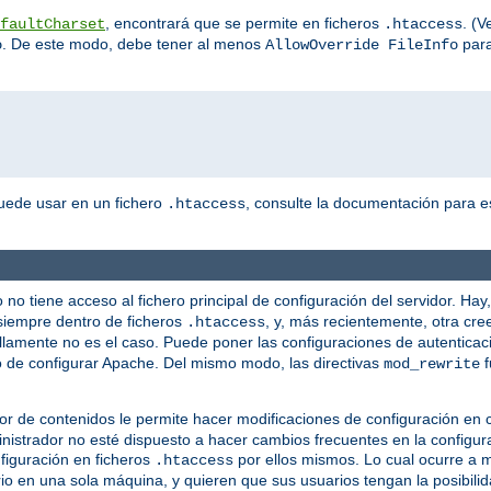
, encontrará que se permite en ficheros
. (V
faultCharset
.htaccess
. De este modo, debe tener al menos
para
o
AllowOverride FileInfo
puede usar en un fichero
, consulte la documentación para es
.htaccess
no tiene acceso al fichero principal de configuración del servidor. Hay
siempre dentro de ficheros
, y, más recientemente, otra cre
.htaccess
illamente no es el caso. Puede poner las configuraciones de autenticac
ido de configurar Apache. Del mismo modo, las directivas
f
mod_rewrite
 de contenidos le permite hacer modificaciones de configuración en co
ministrador no esté dispuesto a hacer cambios frecuentes en la configu
nfiguración en ficheros
por ellos mismos. Lo cual ocurre a 
.htaccess
io en una sola máquina, y quieren que sus usuarios tengan la posibilid