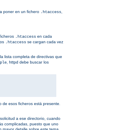
ía poner en un fichero
,
.htaccess
 ficheros
en cada
.htaccess
ros
se cargan cada vez
.htaccess
la lista completa de directivas que
, httpd debe buscar los
ple
o de esos ficheros está presente.
licitud a ese directorio, cuando
más complicadas, puesto que uno
 mayor detalle sobre este tema.