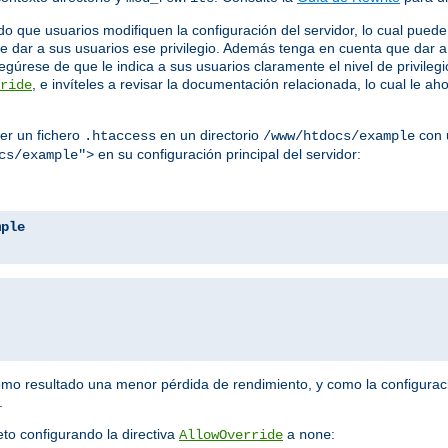
o que usuarios modifiquen la configuración del servidor, lo cual puede
e dar a sus usuarios ese privilegio. Además tenga en cuenta que dar a 
gúrese de que le indica a sus usuarios claramente el nivel de privileg
, e invíteles a revisar la documentación relacionada, lo cual le 
ride
er un fichero
en un directorio
con u
.htaccess
/www/htdocs/example
en su configuración principal del servidor:
cs/example">
mple
como resultado una menor pérdida de rendimiento, y como la configura
.
o configurando la directiva
a
:
AllowOverride
none