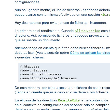
configuraciones.
Aun así, generalmente, el uso de ficheros
debería
.htaccess
puede usarse con la misma efectividad en una sección
<Dir
Hay dos razones para evitar el uso de ficheros
.
.htaccess
La primera es el rendimiento. Cuando
está c
AllowOverride
directorio. Así, permitiendo ficheros
provoca una p
.htaccess
que se solicita un documento.
Además tenga en cuenta que httpd debe buscar ficheros
.ht
debe aplicar. (Vea la sección sobre
Cómo se aplican las direc
siguientes ficheros:
/.htaccess
/www/.htaccess
/www/htdocs/.htaccess
/www/htdocs/example/.htaccess
De esta manera, por cada acceso a un fichero de ese director
(Tenga en cuenta que este caso solo se daría si los ficheros
En el caso de las directivas
, en el contexto de
RewriteRule
en el contexto de configuración del servidor solo se compil
debe sortear las restricciones que vienen acompañadas del c