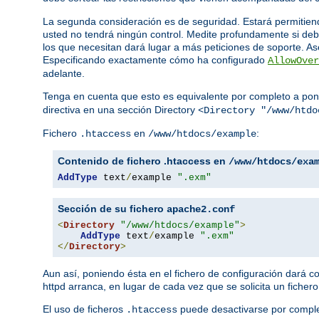
La segunda consideración es de seguridad. Estará permitiend
usted no tendrá ningún control. Medite profundamente si deb
los que necesitan dará lugar a más peticiones de soporte. Ase
Especificando exactamente cómo ha configurado
AllowOver
adelante.
Tenga en cuenta que esto es equivalente por completo a pon
directiva en una sección Directory
<Directory "/www/htdo
Fichero
en
:
.htaccess
/www/htdocs/example
Contenido de fichero .htaccess en
/www/htdocs/exa
AddType
 text
/
example 
".exm"
Sección de su fichero
apache2.conf
<
Directory
"/www/htdocs/example"
>
AddType
 text
/
example 
".exm"
</
Directory
>
Aun así, poniendo ésta en el fichero de configuración dará 
httpd arranca, en lugar de cada vez que se solicita un fichero
El uso de ficheros
puede desactivarse por complet
.htaccess