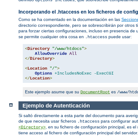
Incorporando el .htaccess en los ficheros de config
Como se ha comentado en la documentación en las
Seccion
directorio correspondiente, pero se sobrescribirán por otros 
para forzar ciertas configuraciones, incluso en presencia de
se permite cualquier otra cosa en
puede usar:
.htaccess
<
Directory
"/www/htdocs"
>
AllowOverride
All
</
Directory
>
<
Location
"/"
>
Options
+IncludesNoExec
-ExecCGI
</
Location
>
Este ejemplo asume que su
es
DocumentRoot
/www/htd
Ejemplo de Autenticación
Si saltó directamente a esta parte del documento para averi
de que necesita usar ficheros
para configurar aut
.htaccess
, en su fichero de configuración principal, es 
<Directory>
tiene acceso al fichero de configuración principal del servido