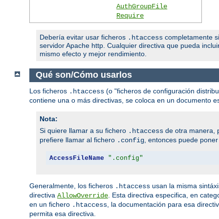
AuthGroupFile
Require
Debería evitar usar ficheros
completamente si t
.htaccess
servidor Apache http. Cualquier directiva que pueda inclui
mismo efecto y mejor rendimiento.
Qué son/Cómo usarlos
Los ficheros
(o "ficheros de configuración distribu
.htaccess
contiene una o más directivas, se coloca en un documento espe
Nota:
Si quiere llamar a su fichero
de otra manera, p
.htaccess
prefiere llamar al fichero
, entonces puede poner l
.config
AccessFileName
".config"
Generalmente, los ficheros
usan la misma sintáxi
.htaccess
directiva
. Esta directiva especifica, en cate
AllowOverride
en un fichero
, la documentación para esa directi
.htaccess
permita esa directiva.