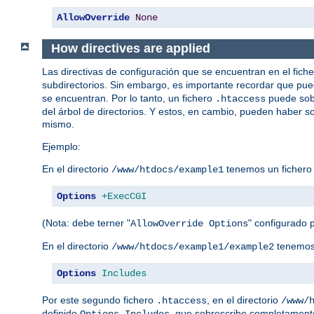
AllowOverride
None
How directives are applied
Las directivas de configuración que se encuentran en el fich
subdirectorios. Sin embargo, es importante recordar que pue
se encuentran. Por lo tanto, un fichero
puede sobr
.htaccess
del árbol de directorios. Y estos, en cambio, pueden haber so
mismo.
Ejemplo:
En el directorio
tenemos un ficher
/www/htdocs/example1
Options
+ExecCGI
(Nota: debe terner "
" configurado p
AllowOverride Options
En el directorio
tenemos
/www/htdocs/example1/example2
Options
Includes
Por este segundo fichero
, en el directorio
.htaccess
/www/
definido
, que sobrescribe completamente
Options Includes