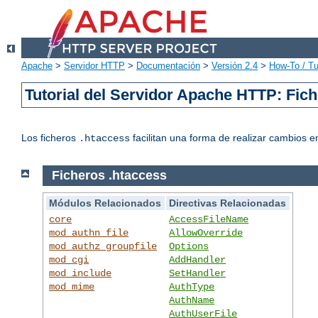
Apache
>
Servidor HTTP
>
Documentación
>
Versión 2.4
>
How-To / Tu
Tutorial del Servidor Apache HTTP: Fic
Los ficheros
facilitan una forma de realizar cambios en
.htaccess
Ficheros .htaccess
Módulos Relacionados
Directivas Relacionadas
core
AccessFileName
mod_authn_file
AllowOverride
mod_authz_groupfile
Options
mod_cgi
AddHandler
mod_include
SetHandler
mod_mime
AuthType
AuthName
AuthUserFile