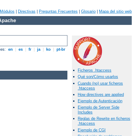
Módulos
|
Directivas
|
Preguntas Frecuentes
|
Glosario
|
Mapa del sitio web
 Apache
les:
en
|
es
|
fr
|
ja
|
ko
|
pt-br
Ficheros .htaccess
Qué son/Cómo usarlos
Cuando (no) usar ficheros
.htaccess
How directives are applied
Ejemplo de Autenticación
Ejemplo de Server Side
Includes
Reglas de Rewrite en ficheros
.htaccess
Ejemplo de CGI