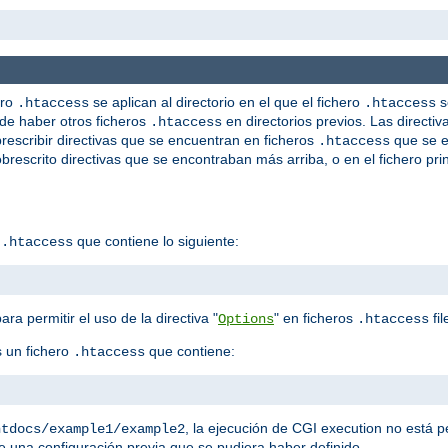
ero
se aplican al directorio en el que el fichero
s
.htaccess
.htaccess
de haber otros ficheros
en directorios previos. Las directiv
.htaccess
escribir directivas que se encuentran en ficheros
que se e
.htaccess
brescrito directivas que se encontraban más arriba, o en el fichero prin
o
que contiene lo siguiente:
.htaccess
ara permitir el uso de la directiva "
" en ficheros
fil
Options
.htaccess
 un fichero
que contiene:
.htaccess
, la ejecución de CGI execution no está p
htdocs/example1/example2
 una configuración previa que se pudiera haber definido.