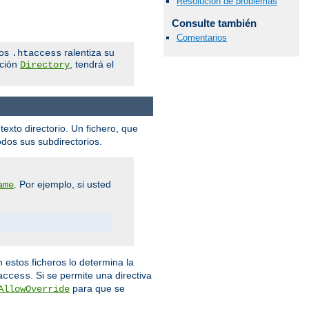
Resolución de problemas
Consulte también
Comentarios
ros
ralentiza su
.htaccess
cción
, tendrá el
Directory
texto directorio. Un fichero, que
odos sus subdirectorios.
. Por ejemplo, si usted
ame
n estos ficheros lo determina la
. Si se permite una directiva
access
para que se
AllowOverride