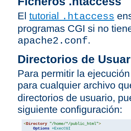
Ficheros .htaccess
El
tutorial
ens
.htaccess
programas CGI si no tien
.
apache2.conf
Directorios de Usuar
Para permitir la ejecuci
para cualquier archivo q
directorios de usuario, pu
siguiente configuración:
<
Directory
"/home/*/public_html"
>
Options
+ExecCGI