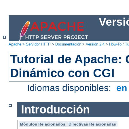
Versi
Apache
>
Servidor HTTP
>
Documentación
>
Versión 2.4
>
How-To / Tu
Tutorial de Apache:
Dinámico con CGI
Idiomas disponibles:
e
Introducción
Módulos Relacionados
Directivas Relacionadas