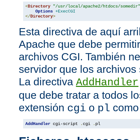
<
Directory
"/usr/local/apache2/htdocs/somedir
Options
+ExecCGI
</
Directory
>
Esta directiva de aquí arri
Apache que debe permitir
archivos CGI. También nec
servidor que los archivos
La directiva
AddHandler
que debe tratar a todos lo
extensión
o
como 
cgi
pl
AddHandler
 cgi-script 
.
cgi 
.
pl