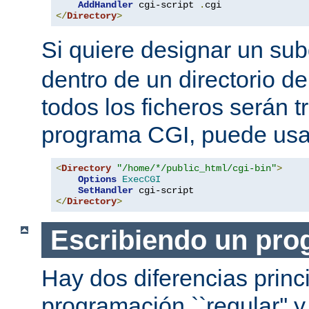
AddHandler
 cgi-script 
.
</
Directory
>
Si quiere designar un sub
dentro de un directorio de
todos los ficheros serán 
programa CGI, puede usar
<
Directory
"/home/*/public_html/cgi-bin"
>
Options
ExecCGI
SetHandler
</
Directory
>
Escribiendo un pro
Hay dos diferencias princ
programación ``regular'' 