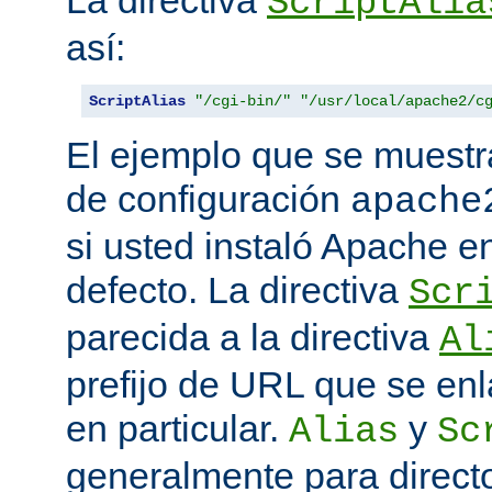
La directiva
ScriptAlia
así:
ScriptAlias
"/cgi-bin/"
"/usr/local/apache2/c
El ejemplo que se muestr
de configuración
apache
si usted instaló Apache e
defecto. La directiva
Scr
parecida a la directiva
Al
prefijo de URL que se enl
en particular.
y
Alias
Sc
generalmente para direct