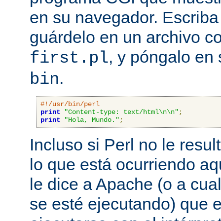
en su navegador. Escriba 
guárdelo en un archivo c
, y póngalo en 
first.pl
.
bin
#!/usr/bin/perl
print
"Content-type: text/html\n\n"
;
print
"Hola, Mundo."
;
Incluso si Perl no le resul
lo que está ocurriendo aq
le dice a Apache (o a cual
se esté ejecutando) que 