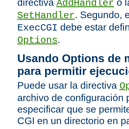
directiva
o l
AddHandler
. Segundo, 
SetHandler
debe estar defin
ExecCGI
.
Options
Usando Options de m
para permitir ejecuc
Puede usar la directiva
O
archivo de configuración 
especificar que se permit
CGI en un directorio en pa