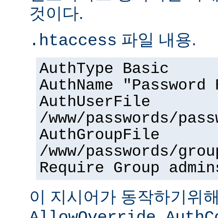
것이다.
파일 내용.
.htaccess
AuthType Basic
AuthName "Password 
AuthUserFile
/www/passwords/pass
AuthGroupFile
/www/passwords/grou
Require Group admin
이 지시어가 동작하기위
AllowOverride AuthC