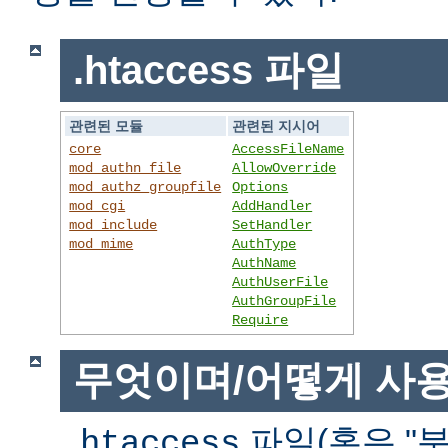
.htaccess 파일
관련된 모듈
관련된 지시어
core
AccessFileName
mod_authn_file
AllowOverride
mod_authz_groupfile
Options
mod_cgi
AddHandler
mod_include
SetHandler
mod_mime
AuthType
AuthName
AuthUserFile
AuthGroupFile
Require
무엇이며/어떻게 사
파일(혹은 "분
.htaccess