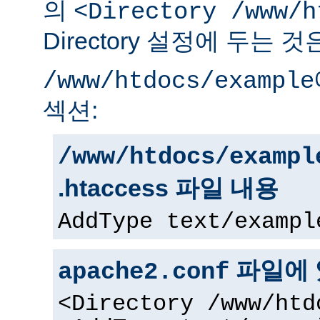
의
<Directory /www/h
Directory 설정에 두는 
/www/htdocs/example
섹션:
/www/htdocs/exampl
.htaccess 파일 내용
AddType text/exampl
파일에 
apache2.conf
<Directory /www/htd