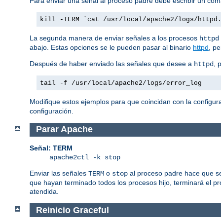
Para enviar una señal al proceso padre debe escribir un co
kill -TERM `cat /usr/local/apache2/logs/httpd
La segunda manera de enviar señales a los procesos
httpd
abajo. Estas opciones se le pueden pasar al binario
httpd
, p
Después de haber enviado las señales que desee a
, 
httpd
tail -f /usr/local/apache2/logs/error_log
Modifique estos ejemplos para que coincidan con la configura
configuración.
Parar Apache
Señal: TERM
apache2ctl -k stop
Enviar las señales
o
al proceso padre hace que se
TERM
stop
que hayan terminado todos los procesos hijo, terminará el p
atendida.
Reinicio Graceful