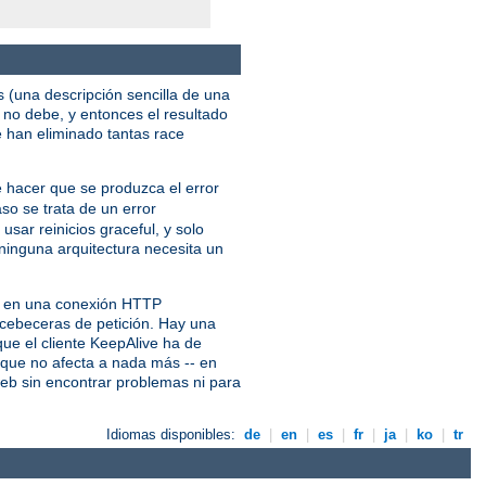
s (una descripción sencilla de una
no debe, y entonces el resultado
e han eliminado tantas race
e hacer que se produzca el error
aso se trata de un error
usar reinicios graceful, y solo
ninguna arquitectura necesita un
es en una conexión HTTP
s cebeceras de petición. Hay una
ue el cliente KeepAlive ha de
e que no afecta a nada más -- en
web sin encontrar problemas ni para
Idiomas disponibles:
de
|
en
|
es
|
fr
|
ja
|
ko
|
tr