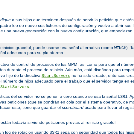
ndique
a sus hijos que terminen después de servir la petición que est
 padre lee de nuevo sus ficheros de configuración y vuelve a abrir sus 
 de una nueva
generación
con la nueva configuración, que empeciezan a
einicios graceful, puede usarse una señal alternativa (como
). 
WINCH
señal adecuada para su plataforma.
ctiva de control de procesos de los MPM, así como para que el númer
dos durante el proceso de reinicio. Aún más, está diseñado para respeta
o hijo de la directiva
no ha sido creado, entonces crea 
StartServers
 el número de hijos adecuado para el trabajo que el servidor tenga en
a
.
StartServers
ticas del servidor
no
se ponen a cero cuando se usa la señal
. A
USR1
evas peticiones (que se pondrán en cola por el sistema operativo, de 
hacer esto, tiene que guardar el
scoreboard
usado para llevar el regist
están todavía sirviendo peticiones previas al reinicio graceful.
un log de rotación usando
sepa con seguridad que todos los hijos
USR1