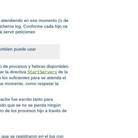
én atendiendo en ese momento (o de
ficheros log. Conforme cada hijo va
 servir peticiones
Tambien puede usar
o de procesos y hebras disponibles
r la directiva
de la
StartServers
los suficientes para se atienda el
 ese momento, como respetar la
pache fue escrito tanto para
modo que se no se pierda ningún
ro de los procesos hijo a través de
 que se registraron en el log con