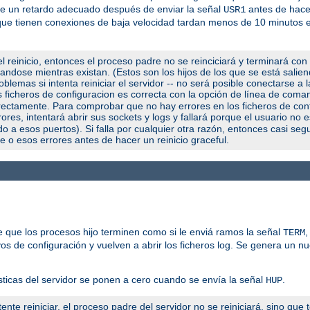
use un retardo adecuado después de enviar la señal
antes de hacer
USR1
os que tienen conexiones de baja velocidad tardan menos de 10 minutos
l reinicio, entonces el proceso padre no se reinciciará y terminará con
utandose mientras existan. (Estos son los hijos de los que se está salie
blemas si intenta reiniciar el servidor -- no será posible conectarse a 
us ficheros de configuracion es correcta con la opción de línea de com
orrectamente. Para comprobar que no hay errores en los ficheros de con
ores, intentará abrir sus sockets y logs y fallará porque el usuario no 
a esos puertos). Si falla por cualquier otra razón, entonces casi seg
e o esos errores antes de hacer un reinicio graceful.
 que los procesos hijo terminen como si le enviá ramos la señal
,
TERM
vos de configuración y vuelven a abrir los ficheros log. Se genera un n
sticas del servidor se ponen a cero cuando se envía la señal
.
HUP
ente reiniciar, el proceso padre del servidor no se reiniciará, sino que 