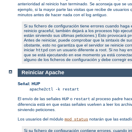
anterioridad al reinicio han terminado. Se aconseja que se 
ejemplo, si la mayor parte las visitas que recibe de usuari
minutos antes de hacer nada con el log antiguo.
Si su fichero de configuración tiene errores cuando haga e
reinicio graceful, también dejará a los procesos hijo ejec
están sirviendo sus últimas peticiones.) Esto provocará pro
Antes de reiniciar, puede comprobar que la sintaxis de s
obstante, esto no garantiza que el servidor se reinicie c
iniciar
con un usuario diferente a root. Si no hay err
httpd
que se está ejecutando en ese momento ya está conectado 
alguno de los ficheros de configuración y debe corregir es
Reiniciar Apache
Señal: HUP
apache2ctl -k restart
El envío de las señales
o
al proceso padre hace
HUP
restart
diferencia está en que estas señales vuelven a leer los archi
sirviendo peticiones.
Los usuarios del módulo
notarán que las estadí
mod_status
Si su fichero de configuración contiene errores, cuando int