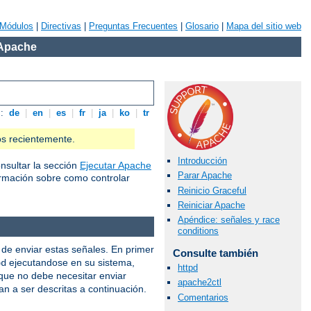
Módulos
|
Directivas
|
Preguntas Frecuentes
|
Glosario
|
Mapa del sitio web
 Apache
s:
de
|
en
|
es
|
fr
|
ja
|
ko
|
tr
os recientemente.
Introducción
nsultar la sección
Ejecutar Apache
Parar Apache
rmación sobre como controlar
Reinicio Graceful
Reiniciar Apache
Apéndice: señales y race
conditions
de enviar estas señales. En primer
Consulte también
ejecutandose en su sistema,
pd
httpd
 que no debe necesitar enviar
apache2ctl
an a ser descritas a continuación.
Comentarios