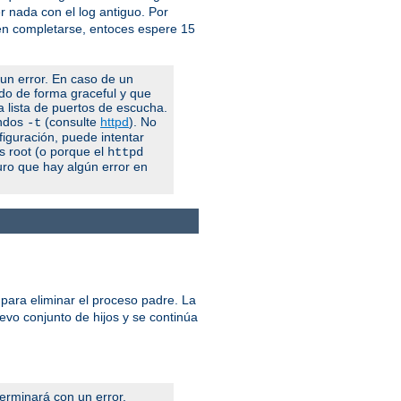
 nada con el log antiguo. Por
 en completarse, entoces espere 15
 un error. En caso de un
ndo de forma graceful y que
la lista de puertos de escucha.
andos
(consulte
httpd
). No
-t
figuración, puede intentar
es root (o porque el
httpd
uro que hay algún error en
 para eliminar el proceso padre. La
uevo conjunto de hijos y se continúa
terminará con un error.