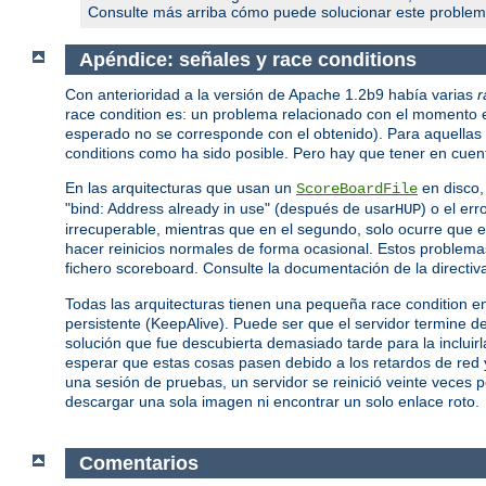
Consulte más arriba cómo puede solucionar este problem
Apéndice: señales y race conditions
Con anterioridad a la versión de Apache 1.2b9 había varias
r
race condition es: un problema relacionado con el momento 
esperado no se corresponde con el obtenido). Para aquellas a
conditions como ha sido posible. Pero hay que tener en cuent
En las arquitecturas que usan un
en disco,
ScoreBoardFile
"bind: Address already in use" (después de usar
) o el er
HUP
irrecuperable, mientras que en el segundo, solo ocurre que el 
hacer reinicios normales de forma ocasional. Estos problema
fichero scoreboard. Consulte la documentación de la directi
Todas las arquitecturas tienen una pequeña race condition e
persistente (KeepAlive). Puede ser que el servidor termine de
solución que fue descubierta demasiado tarde para la incluir
esperar que estas cosas pasen debido a los retardos de red y
una sesión de pruebas, un servidor se reinició veinte veces 
descargar una sola imagen ni encontrar un solo enlace roto.
Comentarios