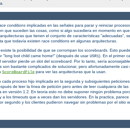
a.
ace conditions
implicadas en las señales para parar y reiniciar proceso
en que suceden las cosas, como si algo sucediera en momento en que 
rquitecturas que tienen el conjunto de características "adecuadas", s
a que todavía existen race conditions en algunas arquitecturas.
 existe la posibilidad de que se corrompan los scoreboards. Esto pued
ror "long lost child came home!" (después de usar
). En el primer c
USR1
servidor pierde un slot del scoreboard. Por lo tanto, sería aconsejable 
s son bastante complicados de solucionar, pero afortunadamente casi 
va
para ver las arquitecturas que la usan.
ScoreBoardFile
n cada proceso hijo implicada en la segunda y subsiguientes peticion
spués de leer la línea de petición pero antes de leer cualquiera de la
la en versión 1.2. En teoria esto no debe suponer ningún problema porq
 a los timeouts que a veces dan los servidores. En la practica, parec
por segundo y los clientes pudieron navegar sin problemas por el sitio 