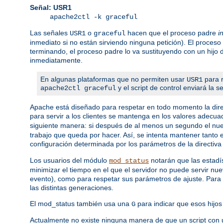
Señal: USR1
apache2ctl -k graceful
Las señales
o
hacen que el proceso padre
i
USR1
graceful
inmediato si no están sirviendo ninguna petición). El proceso
terminando, el proceso padre lo va sustituyendo con un hijo
inmediatamente.
En algunas plataformas que no permiten usar
para r
USR1
y el script de control enviará la 
apache2ctl graceful
Apache está diseñado para respetar en todo momento la dire
para servir a los clientes se mantenga en los valores adecua
siguiente manera: si después de al menos un segundo el nuev
trabajo que queda por hacer. Así, se intenta mantener tanto
configuración determinada por los parámetros de la directiv
Los usuarios del módulo
notarán que las estadís
mod_status
minimizar el tiempo en el que el servidor no puede servir nu
evento), como para respetar sus parámetros de ajuste. Para 
las distintas generaciones.
El mod_status también usa una
para indicar que esos hijos 
G
Actualmente no existe ninguna manera de que un script con 