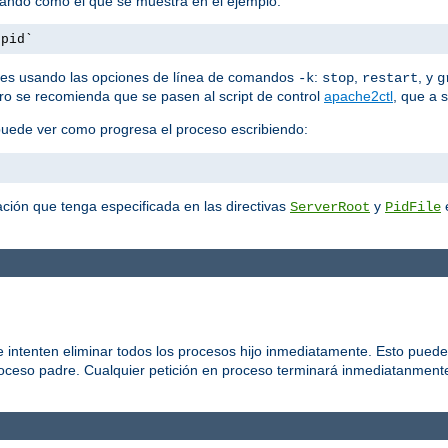
mando como el que se muestra en el ejemplo:
.pid`
es usando las opciones de línea de comandos
:
,
, y
-k
stop
restart
g
ero se recomienda que se pasen al script de control
apache2ctl
, que a 
puede ver como progresa el proceso escribiendo:
ción que tenga especificada en las directivas
y
e
ServerRoot
PidFile
 intenten eliminar todos los procesos hijo inmediatamente. Esto puede
roceso padre. Cualquier petición en proceso terminará inmediatanmente,