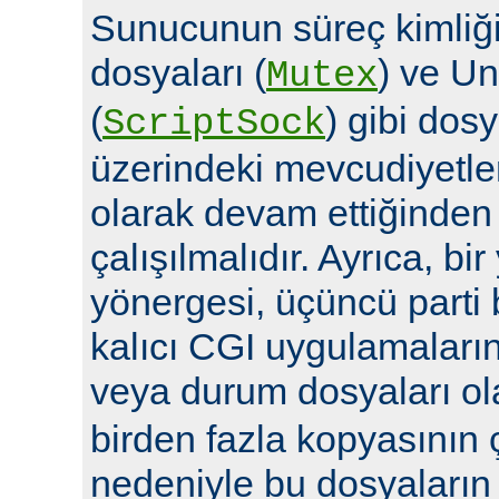
Sunucunun süreç kimliğin
dosyaları (
) ve Un
Mutex
(
) gibi dosy
ScriptSock
üzerindeki mevcudiyetle
olarak devam ettiğinde
çalışılmalıdır. Ayrıca, bi
yönergesi, üçüncü parti 
kalıcı CGI uygulamalarına 
veya durum dosyaları ola
birden fazla kopyasının 
nedeniyle bu dosyaların