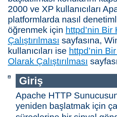
2000 ve XP kullanıcıları A
platformlarda nasıl denetiml
öğrenmek için
httpd’nin Bir
Çalıştırılması
sayfasına, W
kullanıcıları ise
httpd’nin B
Olarak Çalıştırılması
sayfası
Giriş
Apache HTTP Sunucusun
yeniden başlatmak için ç
süreçlerine bir sinyal gön