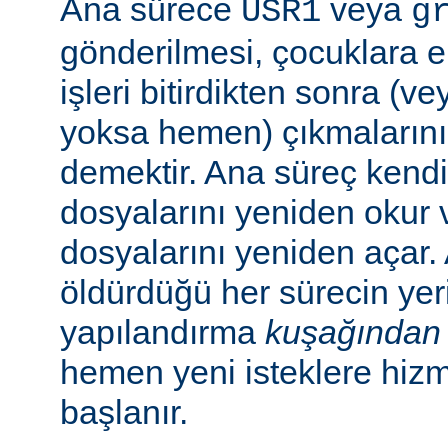
Ana sürece
veya
USR1
g
gönderilmesi, çocuklara e
işleri bitirdikten sonra (v
yoksa hemen) çıkmaların
demektir. Ana süreç kend
dosyalarını yeniden okur 
dosyalarını yeniden açar.
öldürdüğü her sürecin yer
yapılandırma
kuşağından
hemen yeni isteklere hiz
başlanır.