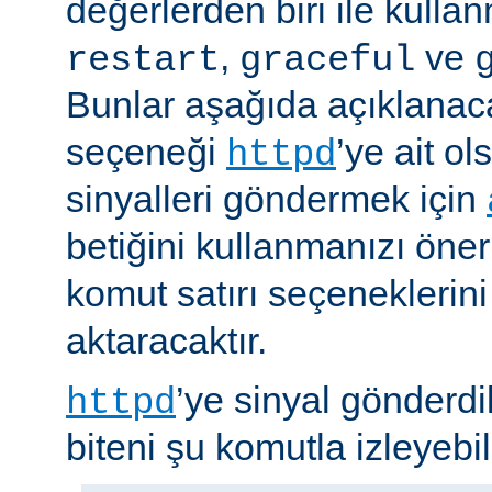
değerlerden biri ile kulla
,
ve
restart
graceful
Bunlar aşağıda açıklanaca
seçeneği
’ye ait o
httpd
sinyalleri göndermek için
betiğini kullanmanızı öner
komut satırı seçeneklerin
aktaracaktır.
’ye sinyal gönderdi
httpd
biteni şu komutla izleyebili