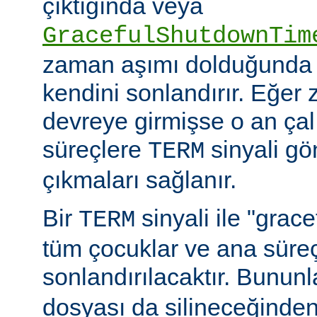
çıktığında veya
GracefulShutdownTim
zaman aşımı dolduğunda 
kendini sonlandırır. Eğer
devreye girmişse o an ça
süreçlere
sinyali g
TERM
çıkmaları sağlanır.
Bir
sinyali ile "grac
TERM
tüm çocuklar ve ana sür
sonlandırılacaktır. Bununla
dosyası da silineceğinden