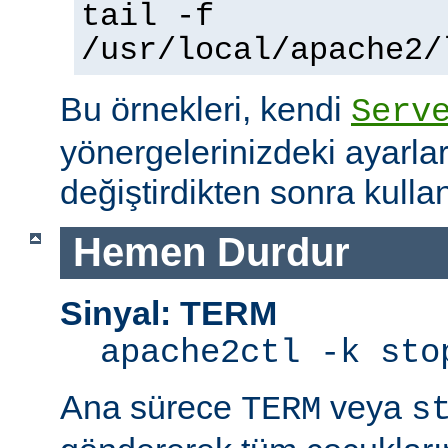
tail -f
/usr/local/apache2/
Bu örnekleri, kendi
Serv
yönergelerinizdeki ayarla
değiştirdikten sonra kullan
Hemen Durdur
Sinyal: TERM
apache2ctl -k sto
Ana sürece
veya
TERM
s