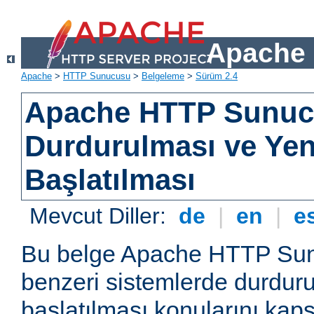
Apache 
Apache
>
HTTP Sunucusu
>
Belgeleme
>
Sürüm 2.4
Apache HTTP Sunu
Durdurulması ve Ye
Başlatılması
Mevcut Diller:
de
|
en
|
e
Bu belge Apache HTTP Su
benzeri sistemlerde durdur
başlatılması konularını kap