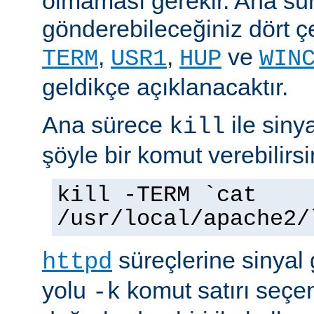
olmaması gerekir. Ana sü
gönderebileceğiniz dört çe
,
,
ve
TERM
USR1
HUP
WIN
geldikçe açıklanacaktır.
Ana sürece
ile siny
kill
şöyle bir komut verebilirsi
kill -TERM `cat
/usr/local/apache2/
süreçlerine sinyal
httpd
yolu
komut satırı seçe
-k