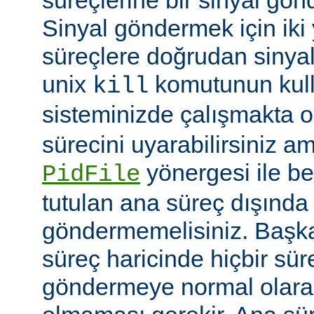
Sinyal göndermek için iki yo
süreçlere doğrudan sinya
unix
komutunun kulla
kill
sisteminizde çalışmakta o
sürecini uyarabilirsiniz a
yönergesi ile be
PidFile
tutulan ana süreç dışında 
göndermemelisiniz. Başka 
süreç haricinde hiçbir sür
göndermeye normal olarak