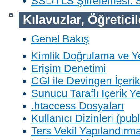
SSL/TLS Şifrelemesi:
Kılavuzlar, Öğreticil
Genel Bakış
Kimlik Doğrulama ve Y
Erişim Denetimi
CGI ile Devingen İçerik
Sunucu Taraflı İçerik Y
.htaccess Dosyaları
Kullanıcı Dizinleri (pub
Ters Vekil Yapılandırm