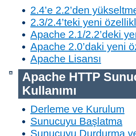
2.4’e 2.2’den yükseltm
2.3/2.4’teki yeni özellik
Apache 2.1/2.2’deki yen
Apache 2.0’daki yeni öz
Apache Lisansı
Apache HTTP Sunu
Kullanımı
Derleme ve Kurulum
Sunucuyu Başlatma
Sunucuyu Durdurma ve