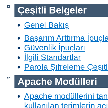
Çeşitli Belgeler
Genel Bakış
Başarım Arttırma İpuçla
Güvenlik İpuçları
İlgili Standartlar
Parola Şifreleme Çeşitl
Apache Modülleri
Apache modüllerini ta
kullanılan terimlerin aç