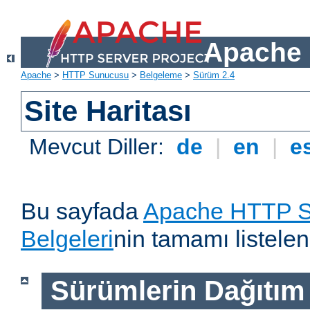
Apache 
Apache
>
HTTP Sunucusu
>
Belgeleme
>
Sürüm 2.4
Site Haritası
Mevcut Diller:
de
|
en
|
e
Bu sayfada
Apache HTTP S
Belgeleri
nin tamamı listelen
Sürümlerin Dağıtım B