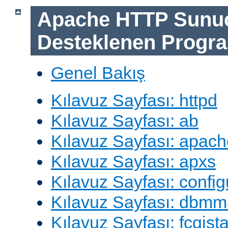
Apache HTTP Sunu
Desteklenen Progra
Genel Bakış
Kılavuz Sayfası: httpd
Kılavuz Sayfası: ab
Kılavuz Sayfası: apach
Kılavuz Sayfası: apxs
Kılavuz Sayfası: config
Kılavuz Sayfası: dbm
Kılavuz Sayfası: fcgista