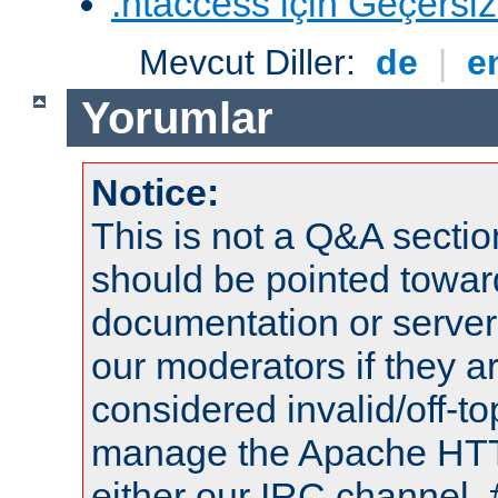
.htaccess için Geçersizl
Mevcut Diller:
de
|
e
Yorumlar
Notice:
This is not a Q&A sect
should be pointed towar
documentation or serve
our moderators if they a
considered invalid/off-t
manage the Apache HTTP
either our IRC channel, 