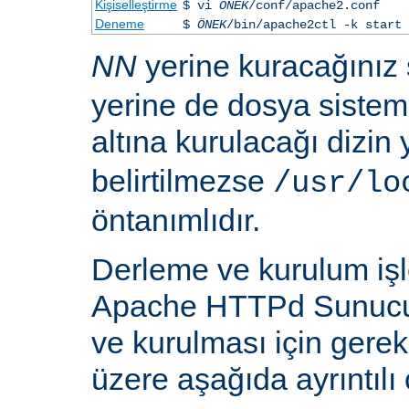
Kişiselleştirme
$ vi
ÖNEK
/conf/apache2.conf
Deneme
$
ÖNEK
/bin/apache2ctl -k start
NN
yerine kuracağınız
yerine de dosya siste
altına kurulacağı dizin
belirtilmezse
/usr/lo
öntanımlıdır.
Derleme ve kurulum iş
Apache HTTPd Sunucu
ve kurulması için gere
üzere aşağıda ayrıntılı 