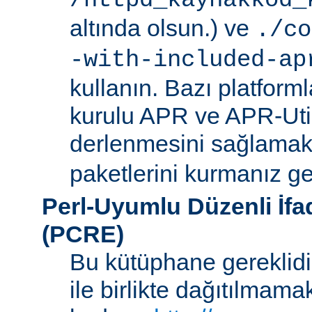
/httpd_kaynakkod_
altında olsun.) ve
./co
-with-included-ap
kullanın. Bazı platforml
kurulu APR ve APR-Uti
derlenmesini sağlamak i
paketlerini kurmanız ger
Perl-Uyumlu Düzenli İf
(PCRE)
Bu kütüphane gereklidir
ile birlikte dağıtılmam