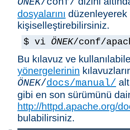
dizini altın
ÖNEK
/conf/
dosyalarını
düzenleyerek
kişiselleştirebilirsiniz.
$ vi
ÖNEK
/conf/apac
Bu kılavuz ve kullanılabi
yönergelerinin
kılavuzları
alt
ÖNEK
/
docs/manual/
gibi en son sürümünü da
http://httpd.apache.org/do
bulabilirsiniz.