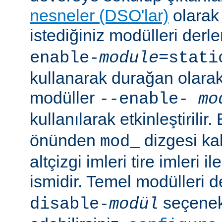
nesneler (DSO'lar)
olarak 
istediğiniz modülleri der
enable-
module
=stati
kullanarak durağan olarak 
modüller
--enable-
mo
kullanılarak etkinleştirilir
önünden
dizgesi kal
mod_
altçizgi imleri tire imleri i
ismidir. Temel modülleri 
seçenekl
disable-
modül