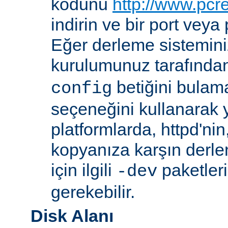
kodunu
http://www.pcr
indirin ve bir port veya
Eğer derleme sistemi
kurulumunuz tarafında
betiğini bula
config
seçeneğini kullanarak ye
platformlarda, httpd'ni
kopyanıza karşın derl
için ilgili
paketler
-dev
gerekebilir.
Disk Alanı