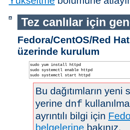
Yükseltme
bölümüne atlayın
Tez canlılar için gen
Fedora/CentOS/Red Hat 
üzerinde kurulum
sudo yum install httpd

sudo systemctl enable httpd

sudo systemctl start httpd
Bu dağıtımların yeni
yerine
kullanılma
dnf
ayrıntılı bilgi için
Fedo
belgelerine
bakınız.