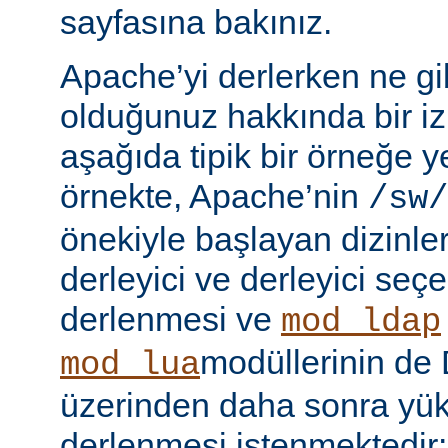
sayfasına bakınız.
Apache’yi derlerken ne gib
olduğunuz hakkında bir iz
aşağıda tipik bir örneğe ye
örnekte, Apache’nin
/sw/
önekiyle başlayan dizinler
derleyici ve derleyici seç
derlenmesi ve
mod_ldap
modüllerinin d
mod_lua
üzerinden daha sonra yü
derlenmesi istenmektedir: