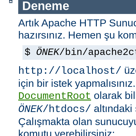
Deneme
Artık Apache HTTP Sun
hazırsınız. Hemen şu kom
$
ÖNEK
/bin/apache2c
üze
http://localhost/
için bir istek yapmalısınız
olarak bi
DocumentRoot
altındaki
ÖNEK
/htdocs/
Çalışmakta olan sunucu
komutu verebilirsiniz: