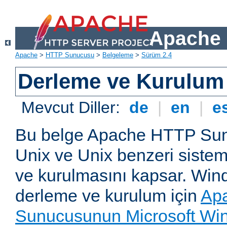
Apache 
Apache
>
HTTP Sunucusu
>
Belgeleme
>
Sürüm 2.4
Derleme ve Kurulum
Mevcut Diller:
de
|
en
|
e
Bu belge Apache HTTP Su
Unix ve Unix benzeri siste
ve kurulmasını kapsar. Win
derleme ve kurulum için
Ap
Sunucusunun Microsoft Win