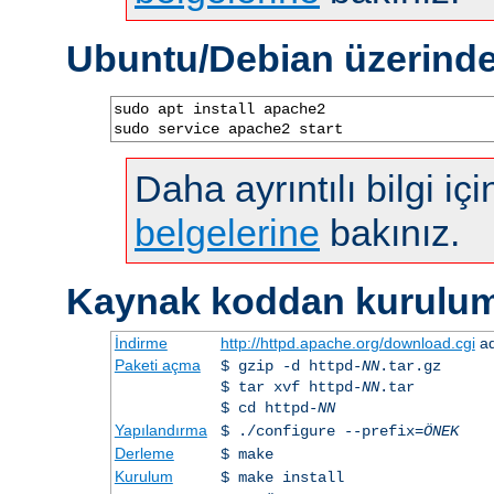
Ubuntu/Debian üzerind
sudo apt install apache2

sudo service apache2 start
Daha ayrıntılı bilgi iç
belgelerine
bakınız.
Kaynak koddan kurulu
İndirme
http://httpd.apache.org/download.cgi
ad
Paketi açma
$ gzip -d httpd-
NN
.tar.gz
$ tar xvf httpd-
NN
.tar
$ cd httpd-
NN
Yapılandırma
$ ./configure --prefix=
ÖNEK
Derleme
$ make
Kurulum
$ make install