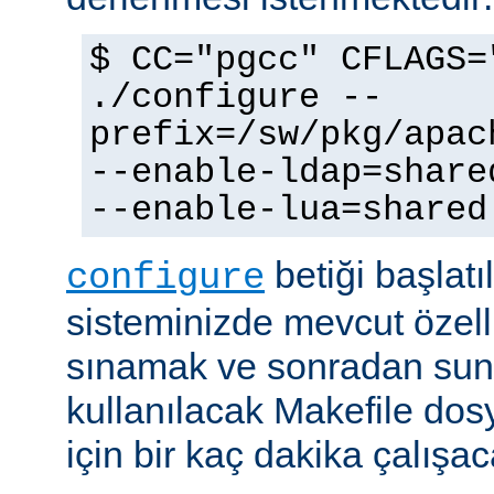
$ CC="pgcc" CFLAGS=
./configure --
prefix=/sw/pkg/apac
--enable-ldap=share
--enable-lua=shared
betiği başlatı
configure
sisteminizde mevcut özellik
sınamak ve sonradan sun
kullanılacak Makefile dos
için bir kaç dakika çalışaca