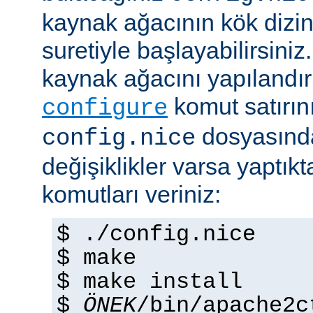
kaynak ağacının kök dizi
suretiyle başlayabilirsini
kaynak ağacını yapılandır
komut satırını 
configure
dosyasında
config.nice
değişiklikler varsa yaptık
komutları veriniz:
$ ./config.nice
$ make
$ make install
$
ÖNEK
/bin/apache2c