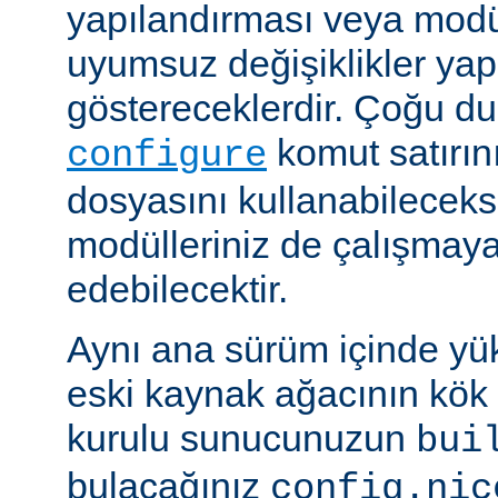
yapılandırması veya modü
uyumsuz değişiklikler y
göstereceklerdir. Çoğu d
komut satırın
configure
dosyasını kullanabileceks
modülleriniz de çalışma
edebilecektir.
Aynı ana sürüm içinde yü
eski kaynak ağacının kök 
kurulu sunucunuzun
bui
bulacağınız
config.nic