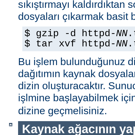
sıkıştırmayı kaldırdıktan 
dosyaları çıkarmak basit b
$ gzip -d httpd-
NN
.
$ tar xvf httpd-
NN
.
Bu işlem bulunduğunuz di
dağıtımın kaynak dosyaları
dizin oluşturacaktır. Sun
işlmine başlayabilmek iç
dizine geçmelisiniz.
Kaynak ağacının yap