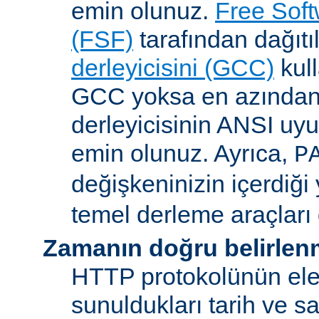
emin olunuz.
Free Sof
(FSF)
tarafından dağıt
derleyicisini (GCC)
kull
GCC yoksa en azından 
derleyicisinin ANSI u
emin olunuz. Ayrıca,
P
değişkeninizin içerdiği
temel derleme araçları 
Zamanın doğru belirlen
HTTP protokolünün ele
sunuldukları tarih ve s