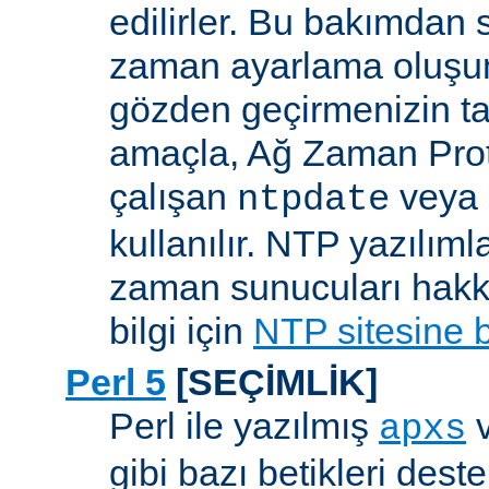
edilirler. Bu bakımdan 
zaman ayarlama oluşum
gözden geçirmenizin ta
amaçla, Ağ Zaman Pro
çalışan
veya
ntpdate
kullanılır. NTP yazılıml
zaman sunucuları hakkı
bilgi için
NTP sitesine 
Perl 5
[SEÇİMLİK]
Perl ile yazılmış
apxs
gibi bazı betikleri dest