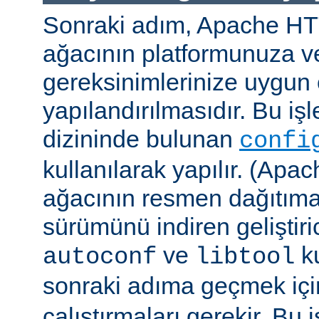
Sonraki adım, Apache H
ağacının platformunuza ve
gereksinimlerinize uygun 
yapılandırılmasıdır. Bu iş
dizininde bulunan
confi
kullanılarak yapılır. (A
ağacının resmen dağıtıma
sürümünü indiren geliştiri
ve
ku
autoconf
libtool
sonraki adıma geçmek iç
çalıştırmaları gerekir. Bu 