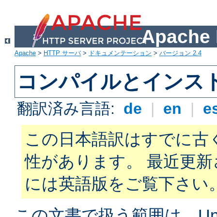
Apach
Apache
>
HTTP サーバ
>
ドキュメンテーション
>
バージョン 2.4
コンパイルとインス
翻訳済み言語:
de
|
en
|
e
この日本語訳はすでに古
性があります。 最近更
には英語版をご覧下さい
この文書で扱う範囲は、Unix