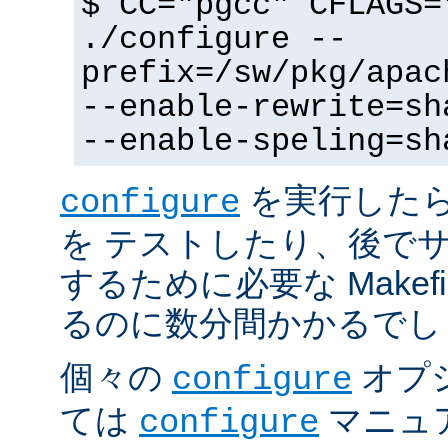
$ CC="pgcc" CFLAGS=
./configure --
prefix=/sw/pkg/apac
--enable-rewrite=sh
--enable-speling=sh
を実行した
configure
を テストしたり、後で
するために必要な Makef
るのに数分間かかるでし
個々の
オプ
configure
ては
マニュ
configure