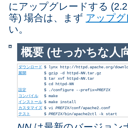
にアップグレードする (2.2.50
等) 場合は、まず
アップグ
い。
概要 (せっかちな人向
ダウンロード
$ lynx http://httpd.apache.org/downl
展開
$ gzip -d httpd-
NN
.tar.gz
$ tar xvf httpd-
NN
.tar
$ cd httpd-
NN
設定
$ ./configure --prefix=
PREFIX
コンパイル
$ make
インストール
$ make install
カスタマイズ
$ vi
PREFIX
/conf/apache2.conf
テスト
$
PREFIX
/bin/apache2ctl -k start
NN
は最新のバージョン