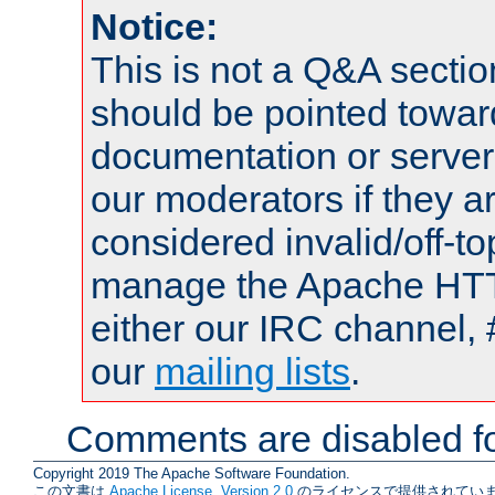
Notice:
This is not a Q&A sect
should be pointed towar
documentation or serve
our moderators if they a
considered invalid/off-t
manage the Apache HTTP
either our IRC channel, 
our
mailing lists
.
Comments are disabled fo
Copyright 2019 The Apache Software Foundation.
この文書は
Apache License, Version 2.0
のライセンスで提供されていま