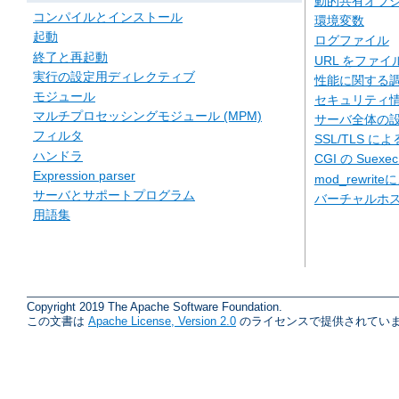
動的共有オブジェ
コンパイルとインストール
環境変数
起動
ログファイル
終了と再起動
URL をファ
実行の設定用ディレクティブ
性能に関する
モジュール
セキュリティ
マルチプロセッシングモジュール (MPM)
サーバ全体の
フィルタ
SSL/TLS に
ハンドラ
CGI の Suexe
Expression parser
mod_rewriteに
サーバとサポートプログラム
バーチャルホ
用語集
Copyright 2019 The Apache Software Foundation.
この文書は
Apache License, Version 2.0
のライセンスで提供されていま