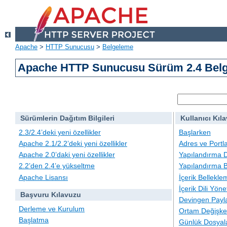
Apache
>
HTTP Sunucusu
>
Belgeleme
Apache HTTP Sunucusu Sürüm 2.4 Belg
Sürümlerin Dağıtım Bilgileri
Kullanıcı Kıl
2.3/2.4’deki yeni özellikler
Başlarken
Apache 2.1/2.2’deki yeni özellikler
Adres ve Portl
Apache 2.0’daki yeni özellikler
Yapılandırma D
2.2’den 2.4’e yükseltme
Yapılandırma B
Apache Lisansı
İçerik Bellekle
İçerik Dili Yöne
Başvuru Kılavuzu
Devingen Payla
Derleme ve Kurulum
Ortam Değişken
Başlatma
Günlük Dosyal