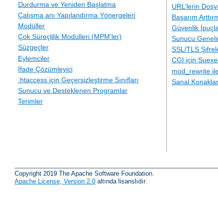
Durdurma ve Yeniden Başlatma
URL’lerin Dosy
Çalışma anı Yapılandırma Yönergeleri
Başarım Arttır
Modüller
Güvenlik İpuçla
Çok Süreçlilik Modülleri (MPM’ler)
Sunucu Geneli
Süzgeçler
SSL/TLS Şifre
Eylemciler
CGI için Suexe
İfade Çözümleyici
mod_rewrite i
.htaccess için Geçersizleştirme Sınıfları
Sanal Konakla
Sunucu ve Desteklenen Programlar
Terimler
Copyright 2019 The Apache Software Foundation.
Apache License, Version 2.0
altında lisanslıdır.