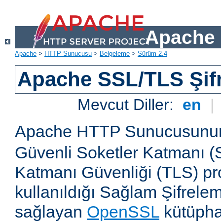
Apache 
Apache
>
HTTP Sunucusu
>
Belgeleme
>
Sürüm 2.4
Apache SSL/TLS Şif
Mevcut Diller:
en
|
Apache HTTP Sunucusun
Güvenli Soketler Katmanı (
Katmanı Güvenliği (TLS) pro
kullanıldığı Sağlam Şifrele
sağlayan
OpenSSL
kütüpha