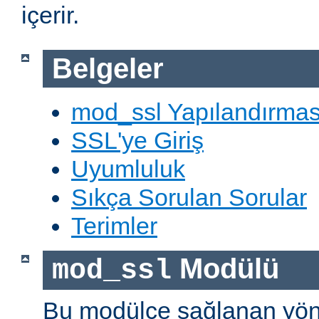
içerir.
Belgeler
mod_ssl Yapılandırmas
SSL'ye Giriş
Uyumluluk
Sıkça Sorulan Sorular
Terimler
Modülü
mod_ssl
Bu modülce sağlanan yön