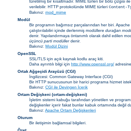
türetilmiş bir kısaltmadır. MIME türleri bir bölü çizgisi i
verilebilir. HTTP protokolünde MIME türleri
Content-T
Bakınız:
mod_mime
Modül
Bir programın bağımsız parçalarından her biri. Apache i
çalıştırılabiliri içinde derlenmiş modüllere
durağan modü
denir. Yapılandırmaya öntanımlı olarak dahil edilen mo
üçüncü parti modüller
denir.
Bakınız:
Modül Dizini
OpenSSL
SSL/TLS için açık kaynak kodlu araç kiti.
Daha ayrıntılı bilgi için
http://www.openssl.org/
adresine
Ortak Ağgeçidi Arayüzü
(CGI)
İngilizcesi: Common Gateway Interface (CGI)
Bir HTTP sunucusunun bir harici programa hizmet istekl
Bakınız:
CGI ile Devingen İçerik
Ortam Değişkeni
(ortam-değişkeni)
İşletim sistemi kabuğu tarafından yönetilen ve programla
değişkenler içerir fakat bunlar kabuk ortamında değil da
Bakınız:
Apache Ortam Değişkenleri
Oturum
Bir iletişimin bağlamsal bilgileri.
Özet