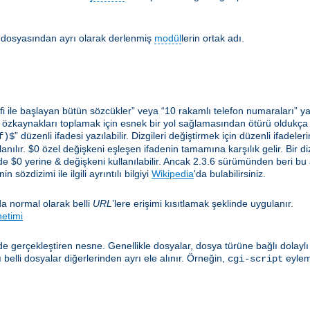
lir dosyasından ayrı olarak derlenmiş
modül
lerin ortak adı.
i ile başlayan bütün sözcükler” veya “10 rakamlı telefon numaraları” ya 
 özkaynakları toplamak için esnek bir yol sağlamasından ötürü oldukça yar
” düzenli ifadesi yazılabilir. Dizgileri değiştirmek için düzenli ifadel
f)$
anılır. $0 özel değişkeni eşleşen ifadenin tamamına karşılık gelir. Bir diz
e $0 yerine & değişkeni kullanılabilir. Ancak 2.3.6 sürümünden beri bu
 sözdizimi ile ilgili ayrıntılı bilgiyi
Wikipedia
'da bulabilirsiniz.
a normal olarak belli
URL
’lere erişimi kısıtlamak şeklinde uygulanır.
netimi
e gerçekleştiren nesne. Genellikle dosyalar, dosya türüne bağlı dolayl
elli dosyalar diğerlerinden ayrı ele alınır. Örneğin,
eylem
cgi-script