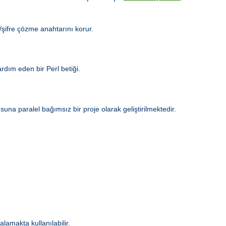
e/şifre çözme anahtarını korur.
dım eden bir Perl betiği.
a paralel bağımsız bir proje olarak geliştirilmektedir.
alamakta kullanılabilir.