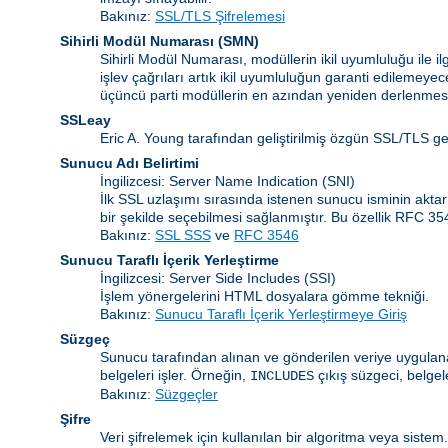
Bakınız:
SSL/TLS Şifrelemesi
Sihirli Modül Numarası
(
SMN
)
Sihirli Modül Numarası, modüllerin ikil uyumluluğu ile 
işlev çağrıları artık ikil uyumluluğun garanti edilemeye
üçüncü parti modüllerin en azından yeniden derlenmesi
SSLeay
Eric A. Young tarafından geliştirilmiş özgün SSL/TLS g
Sunucu Adı Belirtimi
İngilizcesi: Server Name Indication
(SNI)
İlk SSL uzlaşımı sırasında istenen sunucu isminin akta
bir şekilde seçebilmesi sağlanmıştır. Bu özellik RFC 3
Bakınız:
SSL SSS
ve
RFC 3546
Sunucu Taraflı İçerik Yerleştirme
İngilizcesi: Server Side Includes
(SSI)
İşlem yönergelerini HTML dosyalara gömme tekniği.
Bakınız:
Sunucu Taraflı İçerik Yerleştirmeye Giriş
Süzgeç
Sunucu tarafından alınan ve gönderilen veriye uygulanan
belgeleri işler. Örneğin,
çıkış süzgeci, belgel
INCLUDES
Bakınız:
Süzgeçler
Şifre
Veri şifrelemek için kullanılan bir algoritma veya siste