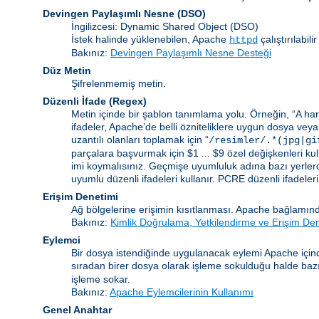
Devingen Paylaşımlı Nesne
(DSO)
İngilizcesi: Dynamic Shared Object (DSO)
İstek halinde yüklenebilen, Apache
çalıştırılabi
httpd
Bakınız:
Devingen Paylaşımlı Nesne Desteği
Düz Metin
Şifrelenmemiş metin.
Düzenli İfade
(Regex)
Metin içinde bir şablon tanımlama yolu. Örneğin, “A harf
ifadeler, Apache’de belli özniteliklere uygun dosya veya
uzantılı olanları toplamak için “
/resimler/.*(jpg|gi
parçalara başvurmak için $1 ... $9 özel değişkenleri kull
imi koymalısınız. Geçmişe uyumluluk adına bazı yerlerd
uyumlu düzenli ifadeleri kullanır. PCRE düzenli ifadelerinin
Erişim Denetimi
Ağ bölgelerine erişimin kısıtlanması. Apache bağlamınd
Bakınız:
Kimlik Doğrulama, Yetkilendirme ve Erişim De
Eylemci
Bir dosya istendiğinde uygulanacak eylemi Apache içind
sıradan birer dosya olarak işleme sokulduğu halde bazı b
işleme sokar.
Bakınız:
Apache Eylemcilerinin Kullanımı
Genel Anahtar