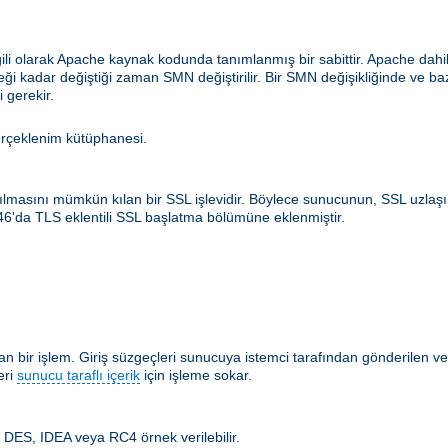
ilgili olarak Apache kaynak kodunda tanımlanmış bir sabittir. Apache d
ceği kadar değiştiği zaman SMN değiştirilir. Bir SMN değişikliğinde ve b
 gerekir.
erçeklenim kütüphanesi.
rılmasını mümkün kılan bir SSL işlevidir. Böylece sunucunun, SSL uzlaş
546'da TLS eklentili SSL başlatma bölümüne eklenmiştir.
 bir işlem. Giriş süzgeçleri sunucuya istemci tarafından gönderilen ver
eri
sunucu taraflı içerik
için işleme sokar.
m. DES, IDEA veya RC4 örnek verilebilir.