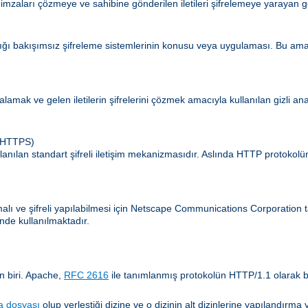
 imzaları çözmeye ve sahibine gönderilen iletileri şifrelemeye yarayan g
ldığı bakışımsız şifreleme sistemlerinin konusu veya uygulaması. Bu amaç
zalamak ve gelen iletilerin şifrelerini çözmek amacıyla kullanılan gizli an
 (HTTPS)
lanılan standart şifreli iletişim mekanizmasıdır. Aslında HTTP protokol
amalı ve şifreli yapılabilmesi için Netscape Communications Corporatio
nde kullanılmaktadır.
n biri. Apache,
RFC 2616
ile tanımlanmış protokolün HTTP/1.1 olarak b
a dosyası
olup yerleştiği dizine ve o dizinin alt dizinlerine yapılandır