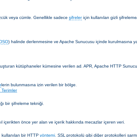
özcük veya cümle. Genellikle sadece
şifreler
için kullanılan gizli şifrelem
DSO
) halinde derlenmesine ve Apache Sunucusu içinde kurulmasına yar
 oluşturan kütüphaneler kümesine verilen ad. APR, Apache HTTP Sunucusun
e
lerin bulunmasına izin verilen bir bölge.
 Terimler
ğı bir şifreleme tekniği.
ıl içerikten önce yer alan ve içerik hakkında mecazlar içeren veri.
 kullanılan bir HTTP
yöntemi
. SSL protokolü gibi diğer protokolleri sarm