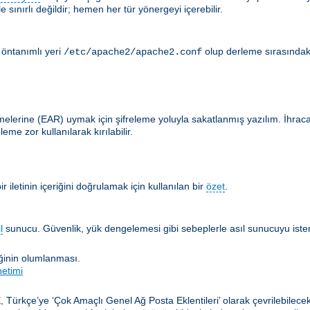
 sınırlı değildir; hemen her tür yönergeyi içerebilir.
 öntanımlı yeri
olup derleme sırasındak
/etc/apache2/apache2.conf
lerine (EAR) uymak için şifreleme yoluyla sakatlanmış yazılım. İhracat en
me zor kullanılarak kırılabilir.
 iletinin içeriğini doğrulamak için kullanılan bir
özet
.
l
sunucu. Güvenlik, yük dengelemesi gibi sebeplerle asıl sunucuyu istemc
iğinin olumlanması.
netimi
, Türkçe’ye ‘Çok Amaçlı Genel Ağ Posta Eklentileri’ olarak çevrilebilec