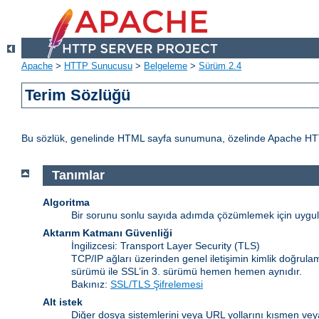
Apache
>
HTTP Sunucusu
>
Belgeleme
>
Sürüm 2.4
Terim Sözlüğü
Bu sözlük, genelinde HTML sayfa sunumuna, özelinde Apache HTTP Sun
Tanımlar
Algoritma
Bir sorunu sonlu sayıda adımda çözümlemek için uygulan
Aktarım Katmanı Güvenliği
İngilizcesi: Transport Layer Security
(TLS)
TCP/IP ağları üzerinden genel iletişimin kimlik doğrulam
sürümü ile SSL’in 3. sürümü hemen hemen aynıdır.
Bakınız:
SSL/TLS Şifrelemesi
Alt istek
Diğer dosya sistemlerini veya URL yollarını kısmen veya