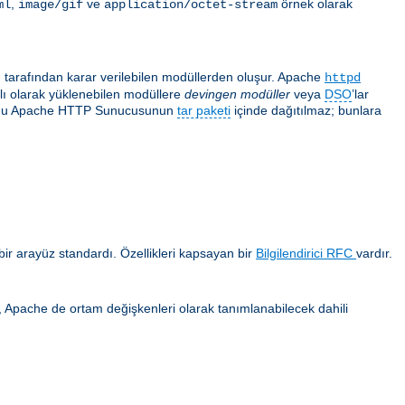
,
ve
örnek olarak
ml
image/gif
application/octet-stream
ı tarafından karar verilebilen modüllerden oluşur. Apache
httpd
ğlı olarak yüklenebilen modüllere
devingen modüller
veya
DSO
’lar
 çoğu Apache HTTP Sunucusunun
tar paketi
içinde dağıtılmaz; bunlara
ir arayüz standardı. Özellikleri kapsayan bir
Bilgilendirici RFC
vardır.
ca, Apache de ortam değişkenleri olarak tanımlanabilecek dahili