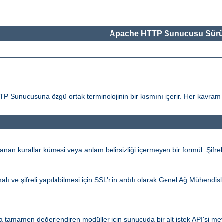
Apache HTTP Sunucusu Sürü
ucusuna özgü ortak terminolojinin bir kısmını içerir. Her kavram ile il
an kurallar kümesi veya anlam belirsizliği içermeyen bir formül. Şifrel
alı ve şifreli yapılabilmesi için SSL’nin ardılı olarak Genel Ağ Mühendi
 tamamen değerlendiren modüller için sunucuda bir alt istek API'si mevc