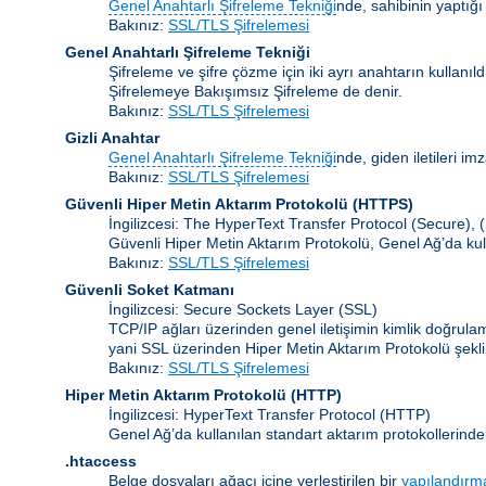
Genel Anahtarlı Şifreleme Tekniği
nde, sahibinin yaptığı
Bakınız:
SSL/TLS Şifrelemesi
Genel Anahtarlı Şifreleme Tekniği
Şifreleme ve şifre çözme için iki ayrı anahtarın kullanı
Şifrelemeye Bakışımsız Şifreleme de denir.
Bakınız:
SSL/TLS Şifrelemesi
Gizli Anahtar
Genel Anahtarlı Şifreleme Tekniği
nde, giden iletileri im
Bakınız:
SSL/TLS Şifrelemesi
Güvenli Hiper Metin Aktarım Protokolü (HTTPS)
İngilizcesi: The HyperText Transfer Protocol (Secure),
Güvenli Hiper Metin Aktarım Protokolü, Genel Ağ’da kul
Bakınız:
SSL/TLS Şifrelemesi
Güvenli Soket Katmanı
İngilizcesi: Secure Sockets Layer
(SSL)
TCP/IP ağları üzerinden genel iletişimin kimlik doğrul
yani SSL üzerinden Hiper Metin Aktarım Protokolü şekli
Bakınız:
SSL/TLS Şifrelemesi
Hiper Metin Aktarım Protokolü
(HTTP)
İngilizcesi: HyperText Transfer Protocol (HTTP)
Genel Ağ’da kullanılan standart aktarım protokollerinde
.htaccess
Belge dosyaları ağacı içine yerleştirilen bir
yapılandırm