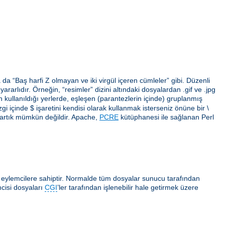
da “Baş harfi Z olmayan ve iki virgül içeren cümleler” gibi. Düzenli
arlıdır. Örneğin, “resimler” dizini altındaki dosyalardan .gif ve .jpg
erin kullanıldığı yerlerde, eşleşen (parantezlerin içinde) gruplanmış
gi içinde $ işaretini kendisi olarak kullanmak isterseniz önüne bir \
 artık mümkün değildir. Apache,
PCRE
kütüphanesi ile sağlanan Perl
ı eylemcilere sahiptir. Normalde tüm dosyalar sunucu tarafından
cisi dosyaları
CGI
’ler tarafından işlenebilir hale getirmek üzere