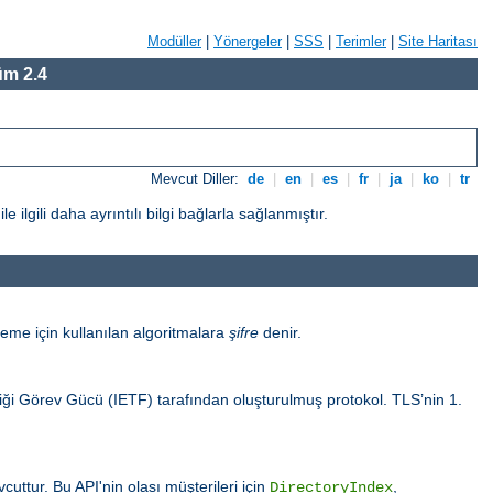
Modüller
|
Yönergeler
|
SSS
|
Terimler
|
Site Haritası
m 2.4
Mevcut Diller:
de
|
en
|
es
|
fr
|
ja
|
ko
|
tr
gili daha ayrıntılı bilgi bağlarla sağlanmıştır.
eme için kullanılan algoritmalara
şifre
denir.
sliği Görev Gücü (IETF) tarafından oluşturulmuş protokol. TLS’nin 1.
uttur. Bu API'nin olası müşterileri için
,
DirectoryIndex