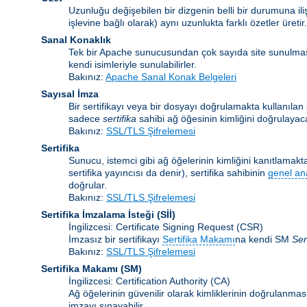
Uzunluğu değişebilen bir dizgenin belli bir durumuna ili
işlevine bağlı olarak) aynı uzunlukta farklı özetler üretir.
Sanal Konaklık
Tek bir Apache sunucusundan çok sayıda site sunulma
kendi isimleriyle sunulabilirler.
Bakınız:
Apache Sanal Konak Belgeleri
Sayısal İmza
Bir sertifikayı veya bir dosyayı doğrulamakta kullanılan ş
sadece
sertifika
sahibi ağ öğesinin kimliğini doğrulayaca
Bakınız:
SSL/TLS Şifrelemesi
Sertifika
Sunucu, istemci gibi ağ öğelerinin kimliğini kanıtlamakta 
sertifika yayıncısı da denir), sertifika sahibinin
genel an
doğrular.
Bakınız:
SSL/TLS Şifrelemesi
Sertifika İmzalama İsteği
(Sİİ)
İngilizcesi: Certificate Signing Request (CSR)
İmzasız bir sertifikayı
Sertifika Makamı
na kendi SM
Ser
Bakınız:
SSL/TLS Şifrelemesi
Sertifika Makamı
(SM)
İngilizcesi: Certification Authority (CA)
Ağ öğelerinin güvenilir olarak kimliklerinin doğrulanması 
imzayı sınayabilir.