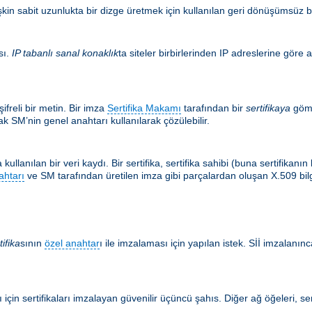
şkin sabit uzunlukta bir dizge üretmek için kullanılan geri dönüşümsüz bir
sı.
IP tabanlı sanal konaklık
ta siteler birbirlerinden IP adreslerine göre a
ifreli bir metin. Bir imza
Sertifika Makamı
tarafından bir
sertifikaya
göm
k SM’nin genel anahtarı kullanılarak çözülebilir.
kullanılan bir veri kaydı. Bir sertifika, sertifika sahibi (buna sertifikan
ahtarı
ve SM tarafından üretilen imza gibi parçalardan oluşan X.509 bilgis
tifika
sının
özel anahtar
ı ile imzalaması için yapılan istek. Sİİ imzalanınca
için sertifikaları imzalayan güvenilir üçüncü şahıs. Diğer ağ öğeleri, ser