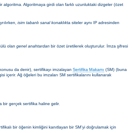
 algoritma. Algoritmaya girdi olan farklı uzunluktaki dizgeler (özet
yrılırken,
isim tabanlı sanal konaklık
ta siteler aynı IP adresinden
ülü olan
genel anahtardan
bir özet üretilerek oluşturulur. İmza şifresi
ın konusu da denir), sertifikayı imzalayan
Sertifika Makamı
(SM) (buna
i içerir. Ağ öğeleri bu imzaları SM sertifikalarını kullanarak
 bir gerçek sertifika haline gelir.
tifikalı bir öğenin kimliğini kanıtlayan bir SM’yi doğrulamak için