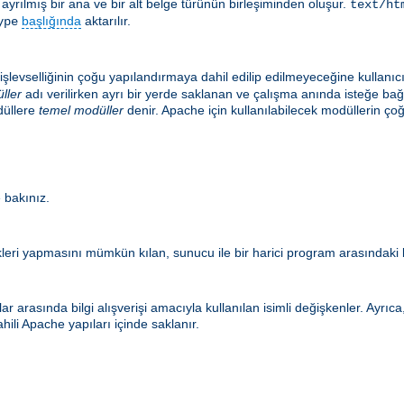
le ayrılmış bir ana ve bir alt belge türünün birleşiminden oluşur.
text/ht
başlığında
aktarılır.
ype
şlevselliğinin çoğu yapılandırmaya dahil edilip edilmeyeceğine kullanıc
ller
adı verilirken ayrı bir yerde saklanan ve çalışma anında isteğe ba
düllere
temel modüller
denir. Apache için kullanılabilecek modüllerin
 bakınız.
eri yapmasını mümkün kılan, sunucu ile bir harici program arasındaki b
r arasında bilgi alışverişi amacıyla kullanılan isimli değişkenler. Ayrı
hili Apache yapıları içinde saklanır.