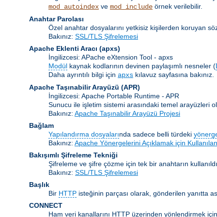
ve
örnek verilebilir.
mod_autoindex
mod_include
Anahtar Parolası
Özel anahtar dosyalarını yetkisiz kişilerden koruyan s
Bakınız:
SSL/TLS Şifrelemesi
Apache Eklenti Aracı
(apxs)
İngilizcesi: APache eXtension Tool - apxs
Modül
kaynak kodlarının devinen paylaşımlı nesneler (
Daha ayrıntılı bilgi için
kılavuz sayfasına bakınız.
apxs
Apache Taşınabilir Arayüzü
(APR)
İngilizcesi: Apache Portable Runtime - APR
Sunucu ile işletim sistemi arasındaki temel arayüzleri
Bakınız:
Apache Taşınabilir Arayüzü Projesi
Bağlam
Yapılandırma dosyaları
nda sadece belli türdeki
yönerg
Bakınız:
Apache Yönergelerini Açıklamak için Kullanılan
Bakışımlı Şifreleme Tekniği
Şifreleme ve şifre çözme için tek bir anahtarın kullanıldı
Bakınız:
SSL/TLS Şifrelemesi
Başlık
Bir
HTTP
isteğinin parçası olarak, gönderilen yanıtta as
CONNECT
Ham veri kanallarını HTTP üzerinden yönlendirmek için