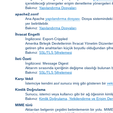
içerebileceği yönergeler erişim denetleme yönergeleri ile
Bakınız:
Yapılandırma Dosyaları
apache2.conf
Ana Apache
yapılandırma dosyası
. Dosya sistemindeki
yer belirtilebilir.
Bakınız:
Yapılandırma Dosyaları
İhracat Engelli
İngilizcesi: Export-Crippled
Amerika Birleşik Devletlerinin İhracat Yönetim Düzenleme
getiren şifre anahtarları küçük boyutlu olduğundan şifrele
Bakınız:
SSL/TLS Şifrelemesi
İleti Özeti
İngilizcesi: Message Digest
Aktarım sırasında içeriğinin değişme olasılığı bulunan bir
Bakınız:
SSL/TLS Şifrelemesi
Karşı Vekil
İstemciye kendini
asıl sunucu
imiş gibi gösteren bir
veki
Kimlik Doğrulama
Sunucu, istemci veya kullanıcı gibi bir ağ öğesinin kiml
Bakınız:
Kimlik Doğrulama, Yetkilendirme ve Erişim De
MIME türü
Aktarılan belgenin çeşidini betimlemenin bir yolu. MIME