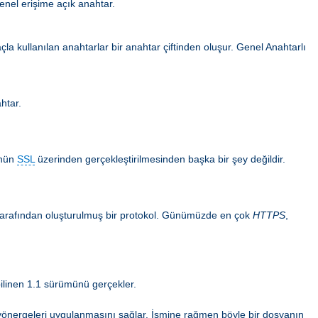
enel erişime açık anahtar.
la kullanılan anahtarlar bir anahtar çiftinden oluşur. Genel Anahtarlı
ahtar.
ünün
SSL
üzerinden gerçekleştirilmesinden başka bir şey değildir.
n tarafından oluşturulmuş bir protokol. Günümüzde en çok
HTTPS
,
ilinen 1.1 sürümünü gerçekler.
ma yönergeleri uygulanmasını sağlar. İsmine rağmen böyle bir dosyanın