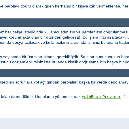
ve parolayı doğru olarak giren herhangi bir kişiye izin vermektense, her 
ınız her belge istediğinde kullanıcı adınızın ve parolanızın doğrulanması
şayet korunmakta olan bir dizinden geliyorsa). Bu işlem hızı azaltacaktı
rasında dosya açılacak ve kullanıcıların arasında isminiz bulunana kadar
sayısında bir üst sınır olması gerekliliğidir. Bu sınır sunucunuzun başa
üşüşünü gözlemlebilirsiniz İşte bu anda kimlik doğrulama için başka bir
edilen sorunlara yol açtığından parolaları başka bir yerde depolamayı 
kılan iki modüldür. Depolama yönemi olarak
AuthBasicProvider
fi