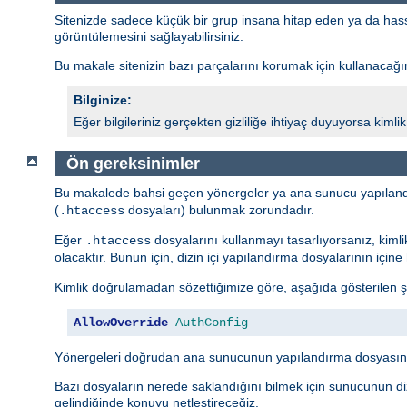
Sitenizde sadece küçük bir grup insana hitap eden ya da hassas 
görüntülemesini sağlayabilirsiniz.
Bu makale sitenizin bazı parçalarını korumak için kullanacağını
Bilginize:
Eğer bilgileriniz gerçekten gizliliğe ihtiyaç duyuyorsa kim
Ön gereksinimler
Bu makalede bahsi geçen yönergeler ya ana sunucu yapıland
(
dosyaları) bulunmak zorundadır.
.htaccess
Eğer
dosyalarını kullanmayı tasarlıyorsanız, kiml
.htaccess
olacaktır. Bunun için, dizin içi yapılandırma dosyalarının içi
Kimlik doğrulamadan sözettiğimize göre, aşağıda gösterilen ş
AllowOverride
AuthConfig
Yönergeleri doğrudan ana sunucunun yapılandırma dosyasına
Bazı dosyaların nerede saklandığını bilmek için sunucunun diz
gelindiğinde konuyu netleştireceğiz.