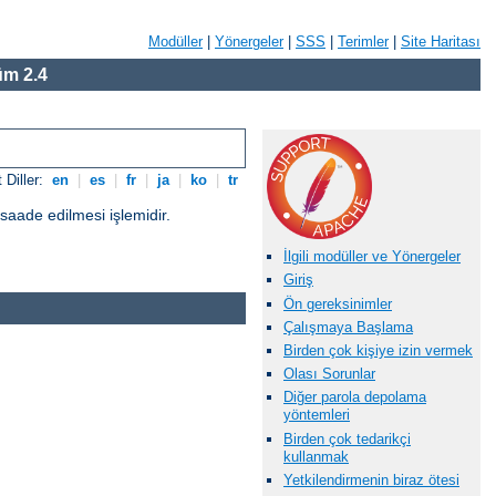
Modüller
|
Yönergeler
|
SSS
|
Terimler
|
Site Haritası
m 2.4
 Diller:
en
|
es
|
fr
|
ja
|
ko
|
tr
üsaade edilmesi işlemidir.
İlgili modüller ve Yönergeler
Giriş
Ön gereksinimler
Çalışmaya Başlama
Birden çok kişiye izin vermek
Olası Sorunlar
Diğer parola depolama
yöntemleri
Birden çok tedarikçi
kullanmak
Yetkilendirmenin biraz ötesi