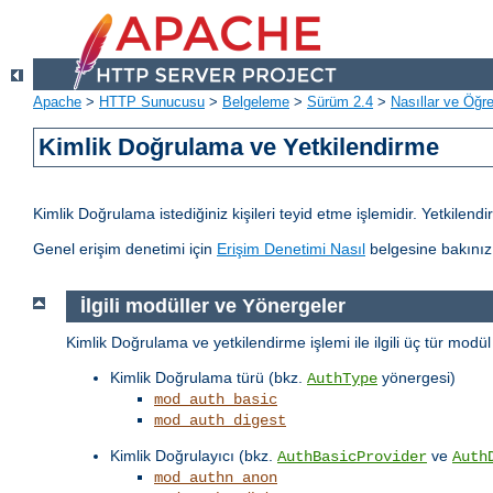
Apache
>
HTTP Sunucusu
>
Belgeleme
>
Sürüm 2.4
>
Nasıllar ve Öğret
Kimlik Doğrulama ve Yetkilendirme
Kimlik Doğrulama istediğiniz kişileri teyid etme işlemidir. Yetkilen
Genel erişim denetimi için
Erişim Denetimi Nasıl
belgesine bakınız
İlgili modüller ve Yönergeler
Kimlik Doğrulama ve yetkilendirme işlemi ile ilgili üç tür modü
Kimlik Doğrulama türü (bkz.
yönergesi)
AuthType
mod_auth_basic
mod_auth_digest
Kimlik Doğrulayıcı (bkz.
ve
AuthBasicProvider
Auth
mod_authn_anon