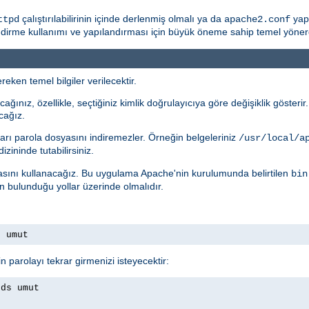
çalıştırılabilirinin içinde derlenmiş olmalı ya da
yapı
ttpd
apache2.conf
rme kullanımı ve yapılandırması için büyük öneme sahip temel yönergele
eken temel bilgiler verilecektir.
ağınız, özellikle, seçtiğiniz kimlik doğrulayıcıya göre değişiklik gösteri
cağız.
arı parola dosyasını indiremezler. Örneğin belgeleriniz
/usr/local/a
izininde tutabilirsiniz.
ını kullanacağız. Bu uygulama Apache'nin kurulumunda belirtilen
bin
ın bulunduğu yollar üzerinde olmalıdır.
s umut
n parolayı tekrar girmenizi isteyecektir:
rds umut