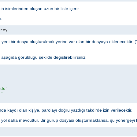
n isimlerinden oluşan uzun bir liste içerir.
n:
irey
yeni bir dosya oluşturulmak yerine var olan bir dosyaya eklenecektir. (
şağıda görüldüğü şekilde değiştirebilirsiniz:
rds"
s"
a kaydı olan kişiye, parolayı doğru yazdığı takdirde izin verilecektir.
r yol daha mevcuttur. Bir gurup dosyası oluşturmaktansa, şu yönergeyi ku