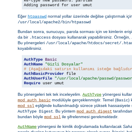
Re-type new password: parolam
Adding password for user umut
Eğer
normal yollar üzerinde değilse çalıştırmak iç
htpasswd
/usr/local/apache2/bin/htpasswd
Bundan sonra, sunucuyu, parola sorması için ve kimlerin erişi
da bir
dosyası kullanarak yapabilirsiniz. Örneğin,
.htaccess
Bu yönergeleri
/usr/local/apache/htdocs/secret/.hta
koyabilirsiniz.
AuthType
Basic
AuthName
"Gizli Dosyalar"
# (Aşağıdaki satırın kullanımı isteğe bağlıdı
AuthBasicProvider
AuthUserFile
"/usr/local/apache/passwd/passwo
Require
 user umut
Bu yönergeleri tek tek inceleyelim.
yönergesi kullan
AuthType
modülüyle gerçeklenmiştir. Temel (
)
mod_auth_basic
Basic
eşliğinde kullanılmadığı sürece yüksek hassasiyete s
mod_ssl
. Bu yöntem
tarafından
AuthType Digest
mod_auth_digest
bundan böyle
ile şifrelenmesi gerekmektedir.
mod_ssl
yönergesi ile kimlik doğrulamada kullanılacak
Sah
AuthName
parola diyalog kutusunun bir parçası olarak sunar. İkincisi, beli