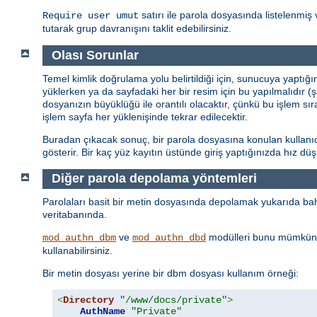
satırı ile parola dosyasında listelenmiş 
Require user umut
tutarak grup davranışını taklit edebilirsiniz.
Olası Sorunlar
Temel kimlik doğrulama yolu belirtildiği için, sunucuya yaptığ
yüklerken ya da sayfadaki her bir resim için bu yapılmalıdır (
dosyanızın büyüklüğü ile orantılı olacaktır, çünkü bu işlem sı
işlem sayfa her yüklenişinde tekrar edilecektir.
Buradan çıkacak sonuç, bir parola dosyasına konulan kullanıcı 
gösterir. Bir kaç yüz kayıtın üstünde giriş yaptığınızda hız d
Diğer parola depolama yöntemleri
Parolaları basit bir metin dosyasında depolamak yukarıda bahs
veritabanında.
ve
modülleri bunu mümkün 
mod_authn_dbm
mod_authn_dbd
kullanabilirsiniz.
Bir metin dosyası yerine bir dbm dosyası kullanım örneği:
<
Directory
"/www/docs/private"
>
AuthName
"Private"