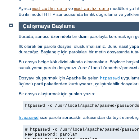
Ayrıca
ve
modülleri ya
mod_authn_core
mod_authz_core
h
Bu iki modül HTTP sunucusunda kimlik doğrulama ve yetkilendi
Çalışmaya Başlama
Burada, sunucu üzerindeki bir dizini parolayla korumak için ger
İlk olarak bir parola dosyası oluşturmalısınız. Bunu nasıl yapac
duracağız. Başlangıç için parolaları bir metin dosyasında tuta
Bu dosya belge kök dizini altında olmamalıdır. Böylece başkal
sunuluyorsa parola dosyanızı
d
/usr/local/apache/passwd
Dosyayı oluşturmak için Apache ile gelen
uygulamas
htpasswd
üçüncü parti paketlerden kurduysanız, çalıştırılabilir dosyalar
Bir dosya oluşturmak için şunları yazın:
htpasswd -c /usr/local/apache/passwd/password
size parola soracaktır arkasından da teyit etmek içi
htpasswd
# htpasswd -c /usr/local/apache/passwd/passwo
New password: parolam