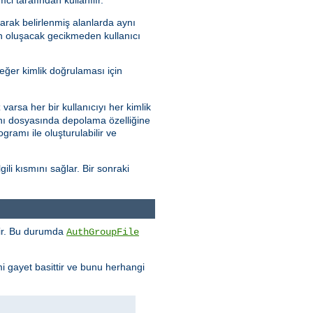
arak belirlenmiş alanlarda aynı
en oluşacak gecikmeden kullanıcı
eğer kimlik doğrulaması için
varsa her bir kullanıcıyı her kimlik
abanı dosyasında depolama özelliğine
gramı ile oluşturulabilir ve
ili kısmını sağlar. Bir sonraki
enir. Bu durumda
AuthGroupFile
mi gayet basittir ve bunu herhangi