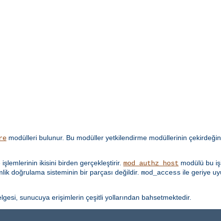
modülleri bulunur. Bu modüller yetkilendirme modüllerinin çekirdeğin
re
lemlerinin ikisini birden gerçekleştirir.
modülü bu işl
mod_authz_host
imlik doğrulama sisteminin bir parçası değildir.
ile geriye u
mod_access
lgesi, sunucuya erişimlerin çeşitli yollarından bahsetmektedir.