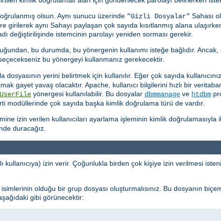
doğrulanmış olsun. Aynı sunucu üzerinde
Sahası ol
"Gizli Dosyalar"
kere girilerek aynı Sahayı paylaşan çok sayıda kısıtlanmış alana ulaşırk
ı değiştirilişinde istemcinin parolayı yeniden sorması gerekir.
uğundan, bu durumda, bu yönergenin kullanımı isteğe bağlıdır. Ancak, 
k seçecekseniz bu yönergeyi kullanmanız gerekecektir.
dosyasının yerini belirtmek için kullanılır. Eğer çok sayıda kullanıcınız 
ramak gayet yavaş olacaktır. Apache, kullanıcı bilgilerini hızlı bir verit
yönergesi kullanılabilir. Bu dosyalar
ve
pro
UserFile
dbmmanage
htdbm
ti modüllerinde çok sayıda başka kimlik doğrulama türü de vardır.
e izin verilen kullanıcıları ayarlama işleminin kimlik doğrulamasıyla ilg
inde duracağız.
ı kullanıcıya) izin verir. Çoğunlukla birden çok kişiye izin verilmesi ist
cı isimlerinin olduğu bir grup dosyası oluşturmalısınız. Bu dosyanın biçe
 aşağıdaki gibi görünecektir: