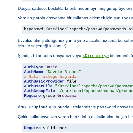
Dosya, sadece, boşluklarla birbirinden ayrılmış gurup üyelerini
Varolan parola dosyasına bir kullanıcı eklemek için şunu yazı
htpasswd /usr/local/apache/passwd/passwords b
Evvelce almış olduğunuz yanıtı yine alacaksınız ama bu sefer 
için
seçeneği kullanılır).
-c
Şimdi,
dosyanızı veya
bölümünüzü a
.htaccess
<Directory>
AuthType
Basic
AuthName
"Davete Binaen"
# Satır isteğe bağlıdır:
AuthBasicProvider
AuthUserFile
"/usr/local/apache/passwd/passwo
AuthGroupFile
"/usr/local/apache/passwd/group
Require
 group 
Grupismi
Artık,
gurubunda listelenmiş ve
dosyasınd
Grupismi
password
Çoklu kullanıcıya izin veren biraz daha az kullanılan başka bi
Require
 valid-user