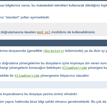
bilgileriniz varsa, bu makaledeki teknikleri kullanarak dilediğiniz kişil
z "standart" yolları içermektedir.
lik doğrulamasına ilaveten
modülünü de kullanabilirsiniz.
mod_ssl
ırma dosyasında (genellikle
bölümünde) ya da dizin içi 
<Directory>
ik doğrulama yönergelerine bu dosyaların içine koymaya izin veren sun
ne hangi yönergelerin konacağını belirleyen
yönergesi kull
AllowOverride
ekilde bir
yönergesine ihtiyacınız olacaktır:
AllowOverride
 koyacaksanız bu dosyaya yazma izniniz olmalıdır.
in yapısı hakkında biraz bilgi sahibi olmanız gerekmektedir. Bu çok da