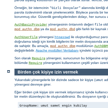
Örneğin, bir istemcinin
alanında kimliği 
"Gizli Dosyalar"
parola özdevinimli olarak yinelenecektir. Böylece parola bir 
korunmuş olur. Güvenlik gerekçelerinden dolayı, her sunucu ad
yönergesinin öntanımlı değeri
old
AuthBasicProvider
file
ya da
gibi farklı bir kayna
mod_authn_dbm
mod_authn_dbd
yönergesi
ile oluşturduğumuz parola 
AuthUserFile
htpasswd
doğrulama isteği için kimlik bilgilerini bir metin dosyasında a
de sahiptir. Bu amaçla,
modülünün
mod_authn_dbm
AuthDBM
değiştirilebilir.
Apache modülleri Veritabanı
içindeki üçüncü par
Son olarak
yönergesi, sunucunun bu bölgesine erişimin
Require
bölümde
yönergesini kullanmanın çeşitli yoları üzer
Require
Birden çok kişiye izin vermek
Yukarıdaki yönergelerle bir dizinde sadece bir kişiye (
adl
umut
yönergesi devreye girer.
Eğer birden çok kişiye izin vermek istiyorsanız içinde kullanı
bir metin düzenleyici ile oluşturabilirsiniz. Bu dosyanın içeriği
GroupName: umut samet engin kubilay