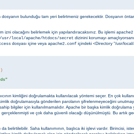
in dosyanın bulunduğu tam yeri belirtmeniz gerekecektir. Dosyanın öntan
m izni olacağını belirlemek için yapılandıracaksınız. Bu işlemi
apache2
dizinini korumayı amaçlıyorsanız
/usr/local/apache/htdocs/secret
dosyası içine veya
içindeki <Directory "/usr/loc
ccess
apache2.conf
r)
rds"
ıcının kimliğini doğrulamakta kullanılacak yöntemi seçer. En çok kulla
 kimlik doğrulamasıyla gönderilen parolanın şifrelenmeyeceğini unutma
ahip bilgiler için kullanılmamalıdır. Apache bir başka kimlik doğrulama
 gerçeklenmişti ve çok daha güvenli olacağı düşünülmüştü. Bu artık geçer
a
da belirtilebilir. Saha kullanımının, başlıca iki işlevi vardır. Birincisi, ist
rtilen kimlik doğrulamalı alan için gönderilecek parolayı belirlerken istem