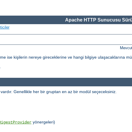
Apache HTTP Sunucusu Sürü
iciler
Mevcut
dirme ise kişilerin nereye gireceklerine ve hangi bilgiye ulaşacaklarına m
.
l vardır. Genellikle her bir gruptan en az bir modül seçeceksiniz.
yönergeleri)
DigestProvider