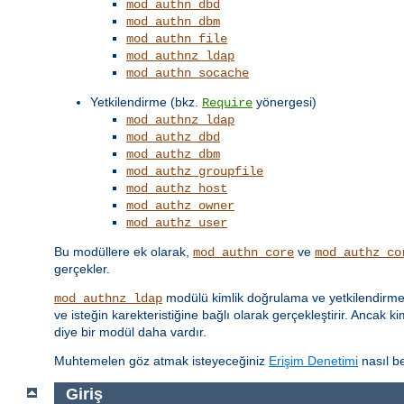
mod_authn_dbd
mod_authn_dbm
mod_authn_file
mod_authnz_ldap
mod_authn_socache
Yetkilendirme (bkz.
yönergesi)
Require
mod_authnz_ldap
mod_authz_dbd
mod_authz_dbm
mod_authz_groupfile
mod_authz_host
mod_authz_owner
mod_authz_user
Bu modüllere ek olarak,
ve
mod_authn_core
mod_authz_co
gerçekler.
modülü kimlik doğrulama ve yetkilendirme iş
mod_authnz_ldap
ve isteğin karekteristiğine bağlı olarak gerçekleştirir. Ancak k
diye bir modül daha vardır.
Muhtemelen göz atmak isteyeceğiniz
Erişim Denetimi
nasıl be
Giriş