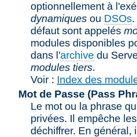
optionnellement à l'ex
dynamiques
ou
DSOs
.
défaut sont appelés
mo
modules disponibles p
dans l'
archive
du Serve
modules tiers
.
Voir :
Index des modul
Mot de Passe (Pass Phr
Le mot ou la phrase qui
privées. Il empêche les
déchiffrer. En général, 