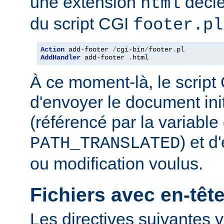
une extension
décle
html
du script CGI
footer.pl
Action
 add-footer 
/
cgi-bin
/
footer
.
AddHandler
 add-footer 
.
html
À ce moment-là, le script
d'envoyer le document in
(référencé par la variabl
) et d
PATH_TRANSLATED
ou modification voulus.
Fichiers avec en-tê
Les directives suivantes v