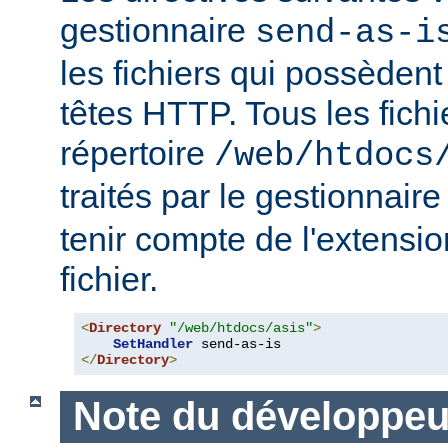
gestionnaire
send-as-i
les fichiers qui possèdent
têtes HTTP. Tous les fichi
répertoire
/web/htdocs
traités par le gestionnair
tenir compte de l'extensi
fichier.
<
Directory
"/web/htdocs/asis"
>
SetHandler
</
Directory
>
Note du développeu