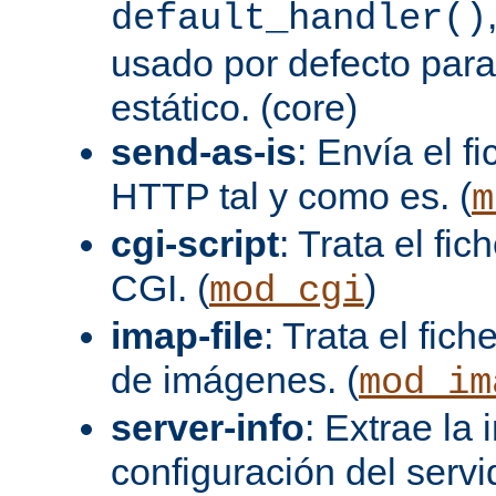
default_handler()
usado por defecto para
estático. (core)
send-as-is
: Envía el 
HTTP tal y como es. (
m
cgi-script
: Trata el fi
CGI. (
)
mod_cgi
imap-file
: Trata el fi
de imágenes. (
mod_im
server-info
: Extrae la
configuración del servid