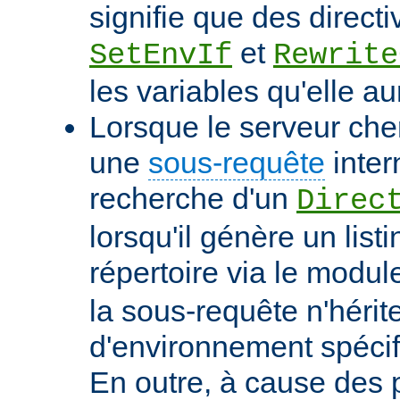
signifie que des directi
et
SetEnvIf
Rewrite
les variables qu'elle au
Lorsque le serveur che
une
sous-requête
inter
recherche d'un
Direc
lorsqu'il génère un list
répertoire via le modu
la sous-requête n'hérit
d'environnement spécif
En outre, à cause des 