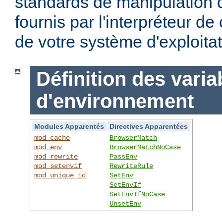
standards de manipulation 
fournis par l'interpréteur d
de votre système d'exploitat
Définition des varia
d'environnement
Modules Apparentés
Directives Apparentées
mod_cache
BrowserMatch
mod_env
BrowserMatchNoCase
mod_rewrite
PassEnv
mod_setenvif
RewriteRule
mod_unique_id
SetEnv
SetEnvIf
SetEnvIfNoCase
UnsetEnv