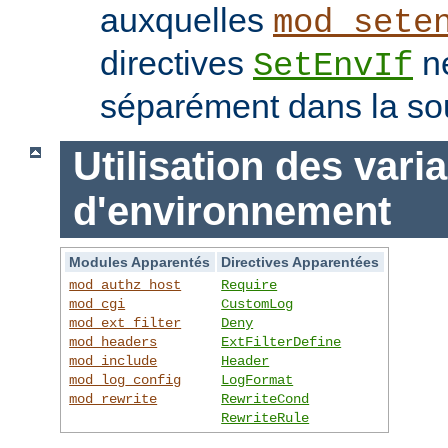
auxquelles
mod_sete
directives
ne
SetEnvIf
séparément dans la so
Utilisation des vari
d'environnement
Modules Apparentés
Directives Apparentées
mod_authz_host
Require
mod_cgi
CustomLog
mod_ext_filter
Deny
mod_headers
ExtFilterDefine
mod_include
Header
mod_log_config
LogFormat
mod_rewrite
RewriteCond
RewriteRule