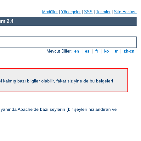
Modüller
|
Yönergeler
|
SSS
|
Terimler
|
Site Haritası
m 2.4
Mevcut Diller:
en
|
es
|
fr
|
ko
|
tr
|
zh-cn
ış bazı bilgiler olabilir, fakat siz yine de bu belgeleri
 yanında Apache’de bazı şeylerin (bir şeyleri hızlandıran ve