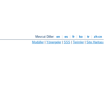
Mevcut Diller:
en
|
es
|
fr
|
ko
|
tr
|
zh-cn
Modüller
|
Yönergeler
|
SSS
|
Terimler
|
Site Haritası