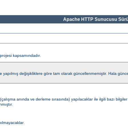
Apache HTTP Sunucusu Sürü
projesi kapsamındadır.
lmış değişikliklere göre tam olarak güncellenmemiştir. Hala güncel kalm
ışma anında ve derleme sırasında) yapılacaklar ile ilgili bazı bilgiler
nmıştır.
pılmayacaklar.