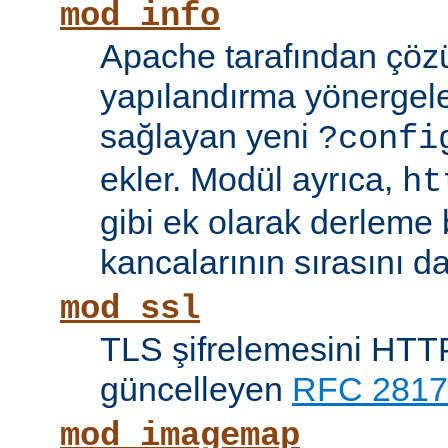
mod_info
Apache tarafından çöz
yapılandırma yönergele
sağlayan yeni
?confi
ekler. Modül ayrıca,
ht
gibi ek olarak derleme b
kancalarının sırasını da
mod_ssl
TLS şifrelemesini HTTP
güncelleyen
RFC 2817
mod_imagemap