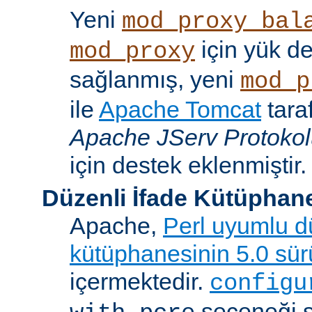
Yeni
mod_proxy_bal
için yük d
mod_proxy
sağlanmış, yeni
mod_p
ile
Apache Tomcat
tara
Apache JServ Protoko
için destek eklenmiştir.
Düzenli İfade Kütüphan
Apache,
Perl uyumlu dü
kütüphanesinin 5.0 sü
içermektedir.
configu
seçeneği 