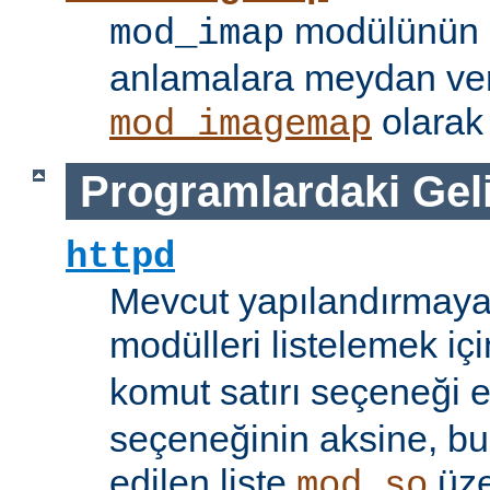
modülünün i
mod_imap
anlamalara meydan ve
olarak 
mod_imagemap
Programlardaki Gel
httpd
Mevcut yapılandırmaya
modülleri listelemek iç
komut satırı seçeneği 
seçeneğinin aksine, bu
edilen liste
üze
mod_so