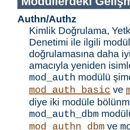
Modüllerdeki Geliş
Authn/Authz
Kimlik Doğrulama, Yetk
Denetimi ile ilgili modül
doğrulamasına daha iy
amacıyla yeniden isimle
modülü şim
mod_auth
ve
mod_auth_basic
diye iki modüle bölünmü
modülü
mod_auth_dbm
ve
mod_authn_dbm
m