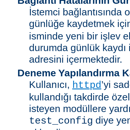
Bağlantı Hatalarının Gü
İstemci bağlantısında o
günlüğe kaydetmek iç
isminde yeni bir işlev e
durumda günlük kaydı i
adresini içermektedir.
Deneme Yapılandırma K
Kullanıcı,
’yi sa
httpd
kullandığı takdirde özel
isteyen modüllere yard
diye yen
test_config