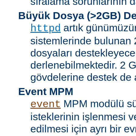
sıralama sorunlarının d
Büyük Dosya (>2GB) De
artık günümüzün 
httpd
sistemlerinde bulunan 
dosyaları destekleyece
derlenebilmektedir. 2 GB
gövdelerine destek de a
Event MPM
MPM modülü sür
event
isteklerinin işlenmesi v
edilmesi için ayrı bir ev