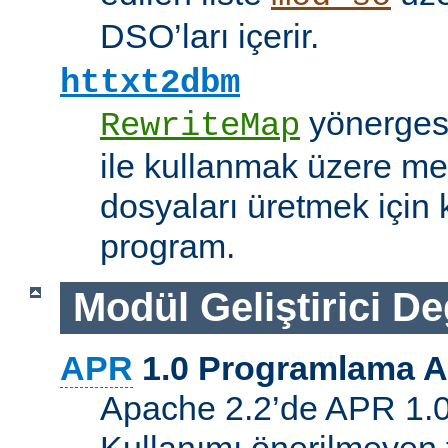
DSO’ları içerir.
httxt2dbm
yönerge
RewriteMap
ile kullanmak üzere me
dosyaları üretmek için k
program.
Modül Geliştirici Değ
APR
1.0 Programlama A
Apache 2.2’de APR 1.0 A
Kullanımı önerilmeyen 