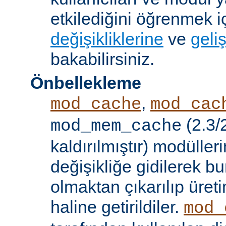
etkilediğini öğrenmek i
değişikliklerine
ve
geliş
bakabilirsiniz.
Önbellekleme
,
mod_cache
mod_cac
(2.3/
mod_mem_cache
kaldırılmıştır) modülle
değişikliğe gidilerek b
olmaktan çıkarılıp üret
haline getirildiler.
mod_