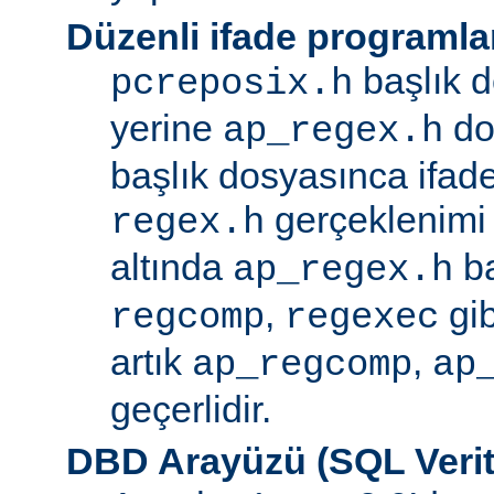
Düzenli ifade programla
başlık d
pcreposix.h
yerine
dos
ap_regex.h
başlık dosyasınca ifa
gerçeklenimi
regex.h
altında
ba
ap_regex.h
,
gib
regcomp
regexec
artık
,
ap_regcomp
ap
geçerlidir.
DBD Arayüzü (SQL Verit