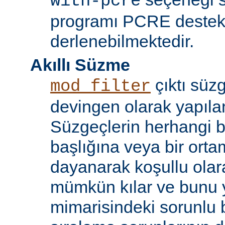
with-pcre
programı PCRE destekl
derlenebilmektedir.
Akıllı Süzme
çıktı süzg
mod_filter
devingen olarak yapılan
Süzgeçlerin herhangi bi
başlığına veya bir ort
dayanarak koşullu olara
mümkün kılar ve bunu 
mimarisindeki sorunlu b