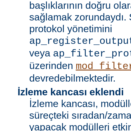
başlıklarının doğru olar
sağlamak zorundaydı. S
protokol yönetimini
ap_register_outpu
veya
ap_filter_pro
üzerinden
mod_filte
devredebilmektedir.
İzleme kancası eklendi
İzleme kancası, modüll
süreçteki sıradan/zama
yapacak modülleri etkinl