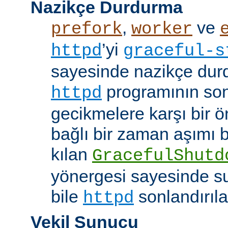
Nazikçe Durdurma
,
ve
prefork
worker
’yi
httpd
graceful-s
sayesinde nazikçe durd
programının son
httpd
gecikmelere karşı bir ö
bağlı bir zaman aşımı
kılan
GracefulShutd
yönergesi sayesinde s
bile
sonlandırıla
httpd
Vekil Sunucu