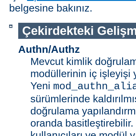
belgesine bakınız.
Çekirdekteki Gelişm
Authn/Authz
Mevcut kimlik doğrulam
modüllerinin iç işleyiş
Yeni
mod_authn_ali
sürümlerinde kaldırılmışt
doğrulama yapılandırm
oranda basitleştirebilir.
kullanıcıları ve modül y