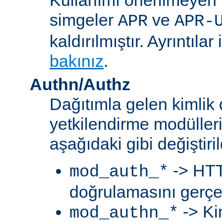
simgeler
ve
APR
APR-
kaldırılmıştır. Ayrıntılar 
bakınız
.
Authn/Authz
Dağıtımla gelen kimlik
yetkilendirme modülleri
aşağıdaki gibi değiştiril
-> HTT
mod_auth_*
doğrulamasını gerçek
-> Ki
mod_authn_*