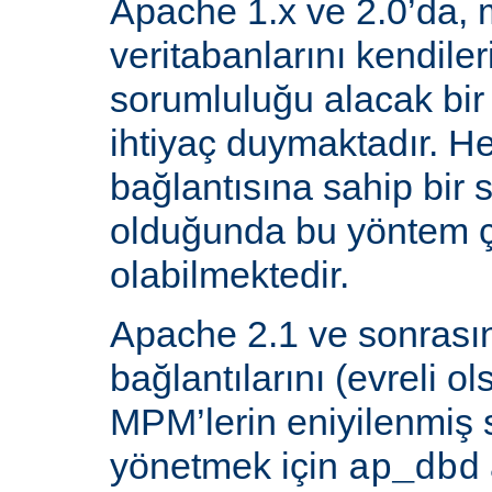
Apache 1.x ve 2.0’da, 
veritabanlarını kendiler
sorumluluğu alacak bir
ihtiyaç duymaktadır. He
bağlantısına sahip bir
olduğunda bu yöntem ç
olabilmektedir.
Apache 2.1 ve sonrasın
bağlantılarını (evreli o
MPM’lerin eniyilenmiş st
yönetmek için
ap_dbd