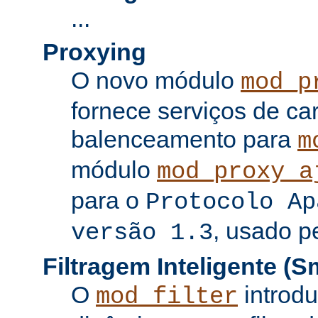
...
Proxying
O novo módulo
mod_p
fornece serviços de c
balenceamento para
m
módulo
mod_proxy_a
para o
Protocolo Ap
, usado p
versão 1.3
Filtragem Inteligente (Sm
O
introdu
mod_filter