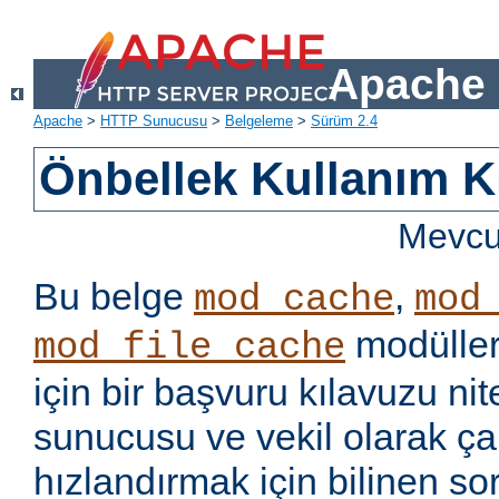
Apache 
Apache
>
HTTP Sunucusu
>
Belgeleme
>
Sürüm 2.4
Önbellek Kullanım K
Mevcut
Bu belge
,
mod_cache
mod
modüller
mod_file_cache
için bir başvuru kılavuzu ni
sunucusu ve vekil olarak ça
hızlandırmak için bilinen so