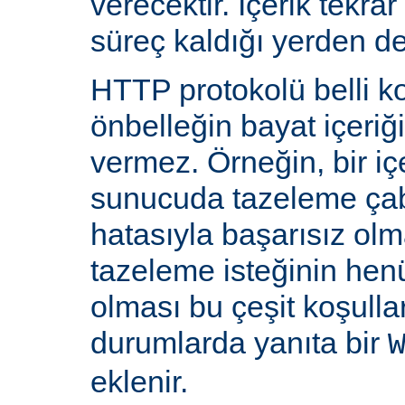
verecektir. İçerik tekra
süreç kaldığı yerden d
HTTP protokolü belli ko
önbelleğin bayat içeriğ
vermez. Örneğin, bir iç
sunucuda tazeleme çab
hatasıyla başarısız olm
tazeleme isteğinin he
olması bu çeşit koşulla
durumlarda yanıta bir
eklenir.