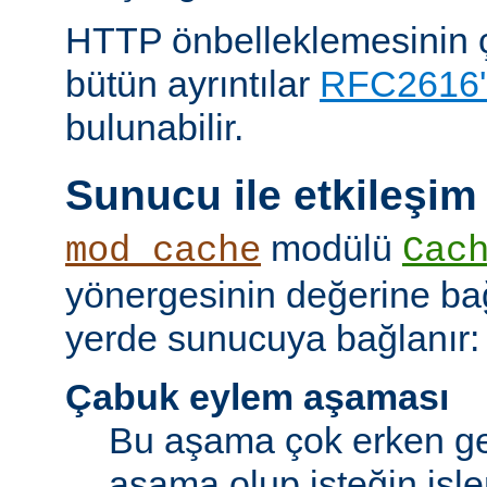
HTTP önbelleklemesinin çal
bütün ayrıntılar
RFC2616'
bulunabilir.
Sunucu ile etkileşim
modülü
mod_cache
Cac
yönergesinin değerine bağl
yerde sunucuya bağlanır:
Çabuk eylem aşaması
Bu aşama çok erken ge
aşama olup isteğin işl