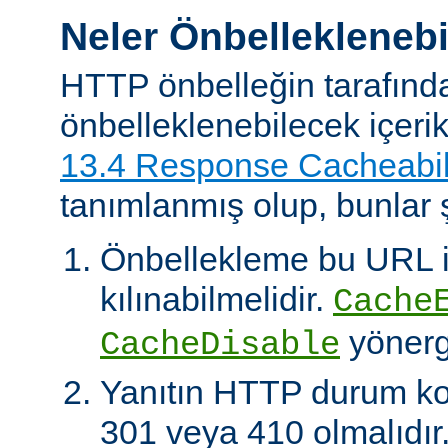
Neler Önbelleklenebi
HTTP önbelleğin tarafınd
önbelleklenebilecek içeri
13.4 Response Cacheabil
tanımlanmış olup, bunlar ş
Önbellekleme bu URL il
kılınabilmelidir.
Cache
yönerg
CacheDisable
Yanıtın HTTP durum ko
301 veya 410 olmalıdır