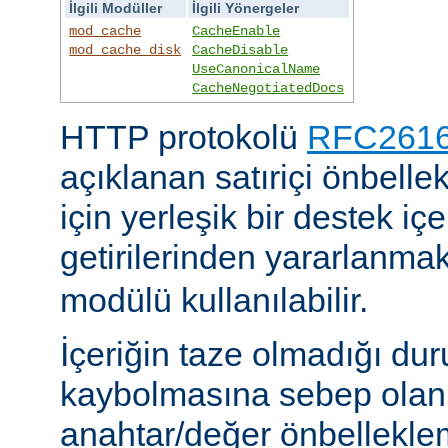
İlgili Modüller
İlgili Yönergeler
mod_cache
CacheEnable
mod_cache_disk
CacheDisable
UseCanonicalName
CacheNegotiatedDocs
HTTP protokolü
RFC2616'
açıklanan satıriçi önbel
için yerleşik bir destek iç
getirilerinden yararlanmak
modülü kullanılabilir.
İçeriğin taze olmadığı du
kaybolmasına sebep olan 
anahtar/değer önbelleklem