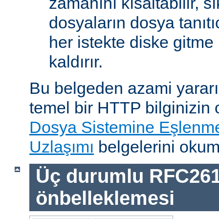
zamanını kısaltabilir, sı
dosyaların dosya tanıtıc
her istekte diske gitme 
kaldırır.
Bu belgeden azami yararı
temel bir HTTP bilginizin
Dosya Sistemine Eşlenm
Uzlaşımı
belgelerini okum
Üç durumlu RFC26
önbelleklemesi