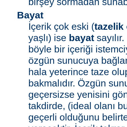
birşey sormadan sunabi
Bayat
İçerik çok eski (
tazelik
yaşlı) ise
bayat
sayılır
böyle bir içeriği iste
özgün sunucuya bağlanı
hala yeterince taze ol
bakmalıdır. Özgün sunu
geçersizse yenisini gön
takdirde, (ideal olanı b
geçerli olduğunu belirte