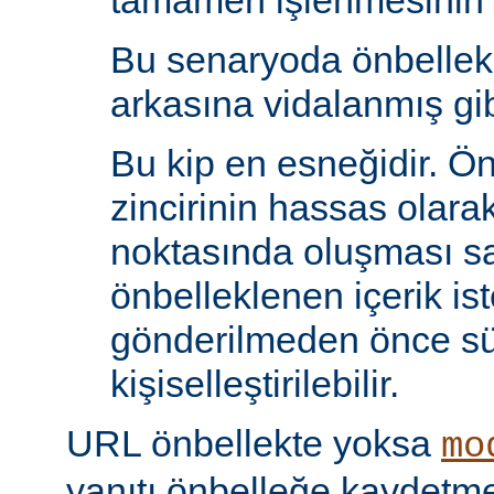
tamamen işlenmesinin s
Bu senaryoda önbelle
arkasına vidalanmış gib
Bu kip en esneğidir. Ö
zincirinin hassas olara
noktasında oluşması sa
önbelleklenen içerik is
gönderilmeden önce s
kişiselleştirilebilir.
URL önbellekte yoksa
mo
yanıtı önbelleğe kaydet