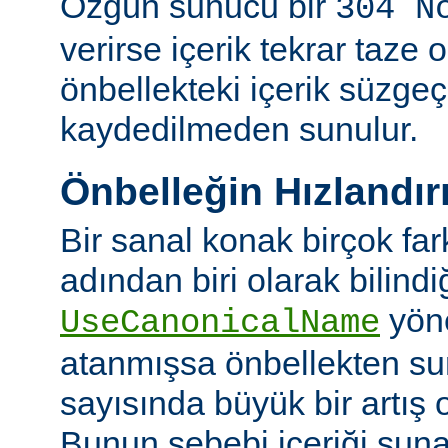
Özgün sunucu bir
304 N
verirse içerik tekrar taze 
önbellekteki içerik süzgeç
kaydedilmeden sunulur.
Önbelleğin Hızlandır
Bir sanal konak birçok fa
adından biri olarak bilindi
yön
UseCanonicalName
atanmışsa önbellekten su
sayısında büyük bir artış 
Bunun sebebi içeriği sun