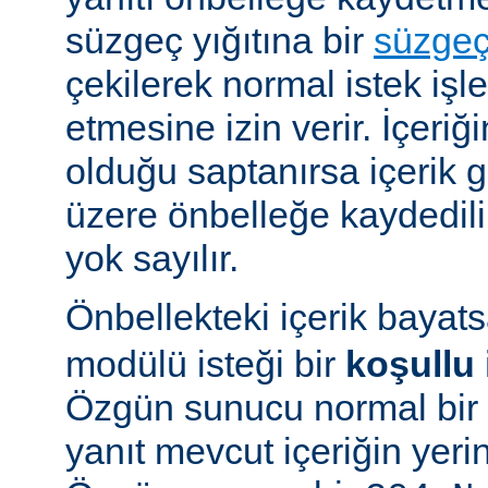
süzgeç yığıtına bir
süzge
çekilerek normal istek iş
etmesine izin verir. İçeriğ
olduğu saptanırsa içerik
üzere önbelleğe kaydedilir
yok sayılır.
Önbellekteki içerik bayat
modülü isteği bir
koşullu 
Özgün sunucu normal bir y
yanıt mevcut içeriğin yeri