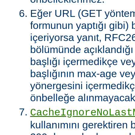
Eğer URL (GET yöntem
formunun yaptığı gibi) 
içeriyorsa yanıt, RFC2
bölümünde açıklandığı g
başlığı içermedikçe ve
başlığının max-age ve
yönergesini içermedikçe
önbelleğe alınmayacakt
CacheIgnoreNoLast
kullanımını gerektiren