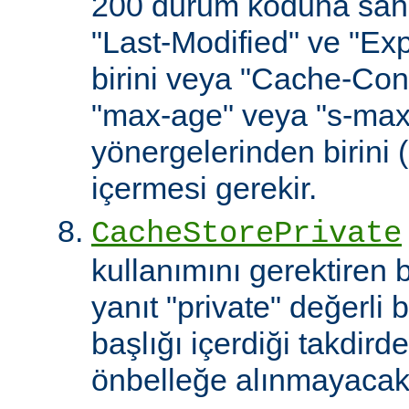
200 durum koduna sahip
"Last-Modified" ve "Exp
birini veya "Cache-Cont
"max-age" veya "s-ma
yönergelerinden birini 
içermesi gerekir.
CacheStorePrivate
kullanımını gerektiren
yanıt "private" değerli 
başlığı içerdiği takdirde
önbelleğe alınmayacakt