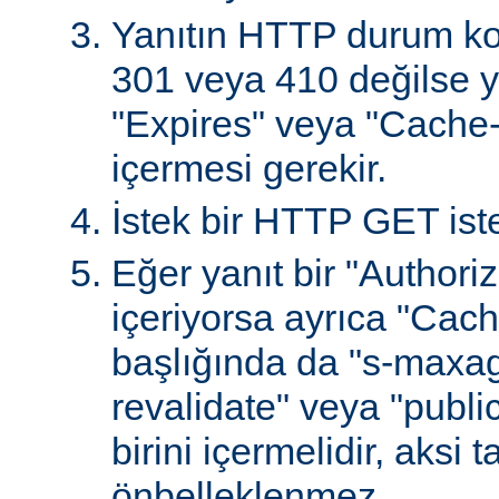
Yanıtın HTTP durum ko
301 veya 410 değilse ya
"Expires" veya "Cache-
içermesi gerekir.
İstek bir HTTP GET iste
Eğer yanıt bir "Authoriz
içeriyorsa ayrıca "Cach
başlığında da "s-maxag
revalidate" veya "publi
birini içermelidir, aksi 
önbelleklenmez.