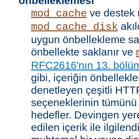
önbelleklemesi
ve destek
mod_cache
akıl
mod_cache_disk
uygun önbellekleme sağl
önbellekte saklanır ve
RFC2616'nın 13. bölü
gibi, içeriğin önbelleklen
denetleyen çeşitli HTTP
seçeneklerinin tümünü
hedefler. Devingen yere
edilen içerik ile ilgile