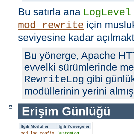
Bu satırla ana
LogLevel
için musl
mod_rewrite
seviyesine kadar açılmakt
Bu yönerge, Apache H
evvelki sürümlerinde me
gibi günlü
RewriteLog
modüllerinin yerini almışt
Erişim Günlüğü
İlgili Modüller
İlgili Yönergeler
mod_log_config
CustomLog