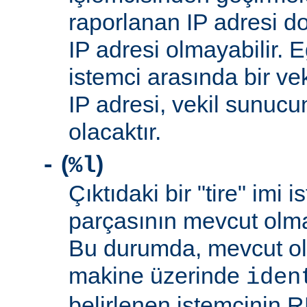
raporlanan IP adresi d
IP adresi olmayabilir. 
istemci arasında bir ve
IP adresi, vekil sunucu
olacaktır.
(
)
-
%l
Çıktıdaki bir "tire" imi i
parçasının mevcut olma
Bu durumda, mevcut ol
makine üzerinde
iden
belirlenen istemcinin R