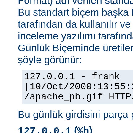
Format) adı verilen stand
Bu standart biçem başka
tarafından da kullanılır v
inceleme yazılımı tarafınd
Günlük Biçeminde üretilen
şöyle görünür:
127.0.0.1 - frank
[10/Oct/2000:13:55:
/apache_pb.gif HTTP
Bu günlük girdisini parça 
(
)
127.0.0.1
%h