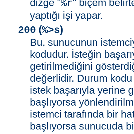
dizge "
" biçem belirt
%r
yaptığı işi yapar.
(
)
200
%>s
Bu, sunucunun istemci
kodudur. İsteğin başarıy
getirilmediğini gösterdiğ
değerlidir. Durum kodu 
istek başarıyla yerine get
başlıyorsa yönlendirilmi
istemci tarafında bir ha
başlıyorsa sunucuda bi