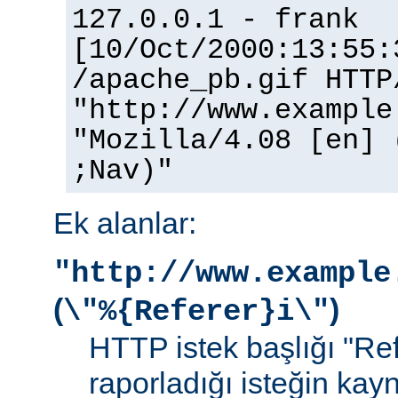
127.0.0.1 - frank
[10/Oct/2000:13:55:
/apache_pb.gif HTTP
"http://www.example
"Mozilla/4.08 [en] 
;Nav)"
Ek alanlar:
"http://www.example
(
)
\"%{Referer}i\"
HTTP istek başlığı "Ref
raporladığı isteğin kay