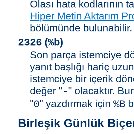
Olası hata kodlarının t
Hiper Metin Aktarım Pr
bölümünde bulunabilir.
(
)
2326
%b
Son parça istemciye d
yanıt başlığı hariç uzu
istemciye bir içerik d
değer "
" olacaktır. B
-
"
" yazdırmak için
be
0
%B
Birleşik Günlük Biç