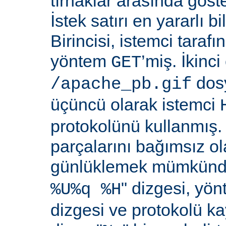
tırnaklar arasında göste
İstek satırı en yararlı bi
Birincisi, istemci taraf
yöntem
’miş. İkinci
GET
dosy
/apache_pb.gif
üçüncü olarak istemci
protokolünü kullanmış. İ
parçalarını bağımsız o
günlüklemek mümkündü
" dizgesi, yön
%U%q %H
dizgesi ve protokolü k