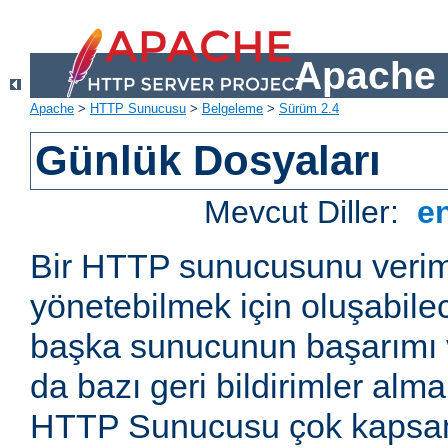
Apache 
Apache
>
HTTP Sunucusu
>
Belgeleme
>
Sürüm 2.4
Günlük Dosyaları
Mevcut Diller:
e
Bir HTTP sunucusunu veriml
yönetebilmek için oluşabile
başka sunucunun başarımı v
da bazı geri bildirimler alm
HTTP Sunucusu çok kapsaml