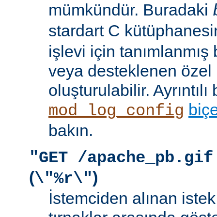
mümkündür. Buradaki
stardart C kütüphanes
işlevi için tanımlanmış 
veya desteklenen özel b
oluşturulabilir. Ayrıntılı 
biç
mod_log_config
bakın.
"GET /apache_pb.gif
(
)
\"%r\"
İstemciden alınan istek s