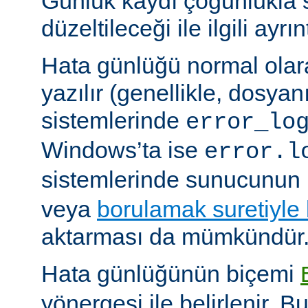
Günlük kaydı çoğunlukla 
düzeltileceği ile ilgili ayrınt
Hata günlüğü normal olar
yazılır (genellikle, dosyan
sistemlerinde
error_lo
Windows’ta ise
error.l
sistemlerinde sunucunun 
veya
borulamak suretiyle
aktarması da mümkündür
Hata günlüğünün biçemi
yönergesi ile belirlenir. B