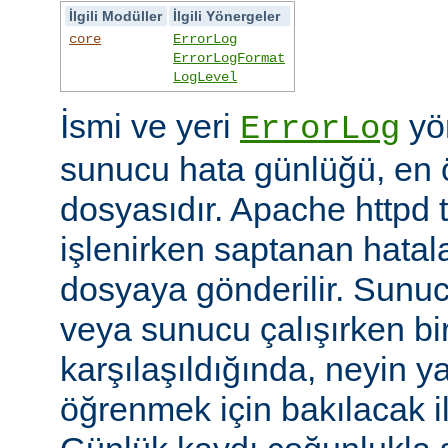
İlgili Modüller
İlgili Yönergeler
core
ErrorLog
ErrorLogFormat
LogLevel
İsmi ve yeri
yön
ErrorLog
sunucu hata günlüğü, en 
dosyasıdır. Apache httpd t
işlenirken saptanan hatalar
dosyaya gönderilir. Sunuc
veya sunucu çalışırken bi
karşılaşıldığında, neyin yan
öğrenmek için bakılacak il