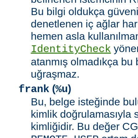
Bu bilgi oldukça güveni
denetlenen iç ağlar ha
hemen asla kullanılmam
yöne
IdentityCheck
atanmış olmadıkça bu 
uğraşmaz.
(
)
frank
%u
Bu, belge isteğinde bu
kimlik doğrulamasıyla 
kimliğidir. Bu değer CGI