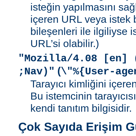
isteğin yapılmasını sağ
içeren URL veya istek b
bileşenleri ile ilgiliyse
URL’si olabilir.)
"Mozilla/4.08 [en] 
(
;Nav)"
\"%{User-age
Tarayıcı kimliğini içere
Bu istemcinin tarayıcıs
kendi tanıtım bilgisidir.
Çok Sayıda Erişim 