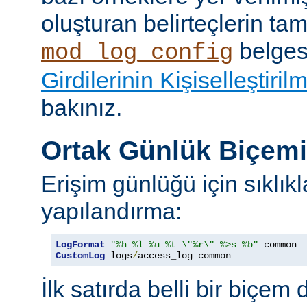
oluşturan belirteçlerin tam 
belges
mod_log_config
Girdilerinin Kişiselleştiril
bakınız.
Ortak Günlük Biçem
Erişim günlüğü için sıklıkl
yapılandırma:
LogFormat
"%h %l %u %t \"%r\" %>s %b"
CustomLog
 logs
/
access_log common
İlk satırda belli bir biçem 