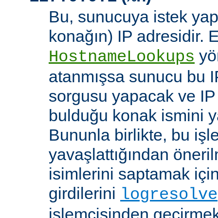
Bu, sunucuya istek yap
konağın) IP adresidir. 
yö
HostnameLookups
atanmışsa sunucu bu I
sorgusu yapacak ve IP 
bulduğu konak ismini y
Bununla birlikte, bu i
yavaşlattığından öneri
isimlerini saptamak için
girdilerini
logresolve
işlemcisinden geçirmek