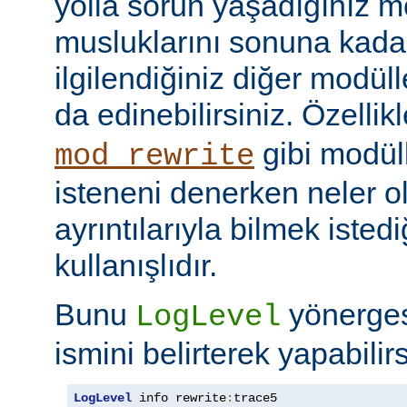
yolla sorun yaşadığınız mo
musluklarını sonuna kadar 
ilgilendiğiniz diğer modüller
da edinebilirsiniz. Özellik
gibi modül
mod_rewrite
isteneni denerken neler olu
ayrıntılarıyla bilmek iste
kullanışlıdır.
Bunu
yönerge
LogLevel
ismini belirterek yapabilirs
LogLevel
 info rewrite
:
trace5