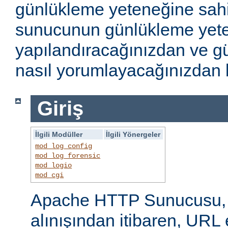
günlükleme yeteneğine sahi
sunucunun günlükleme yete
yapılandıracağınızdan ve gü
nasıl yorumlayacağınızdan b
Giriş
İlgili Modüller
İlgili Yönergeler
mod_log_config
mod_log_forensic
mod_logio
mod_cgi
Apache HTTP Sunucusu, i
alınışından itibaren, URL 