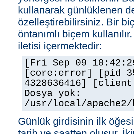
kullanarak günlüklenen de
özelleştirebilirsiniz. Bir 
öntanımlı biçem kullanılır.
iletisi içermektedir:
[Fri Sep 09 10:42:2
[core:error] [pid 3
4328636416] [client
Dosya yok:
/usr/local/apache2/
Günlük girdisinin ilk öğesi 
tarih ve saatten oluşur. İki