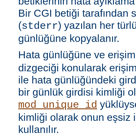
betiklerinin hata ayıklama ç
Bir CGI betiği tarafından 
(
) yazılan her tür
stderr
günlüğüne kopyalanır.
Hata günlüğüne ve erişi
dizgeciği konularak erişi
ile hata günlüğündeki girdi
bir günlük girdisi kimliği ol
yüklüyse
mod_unique_id
kimliği olarak onun eşsiz i
kullanılır.