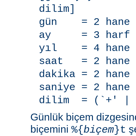
dilim]
gün = 2 hane
ay = 3 harf
yıl = 4 hane
saat = 2 hane
dakika = 2 hane
saniye = 2 hane
dilim = (`+' | 
Günlük biçem dizgesi
biçemini
şe
%{
biçem
}t