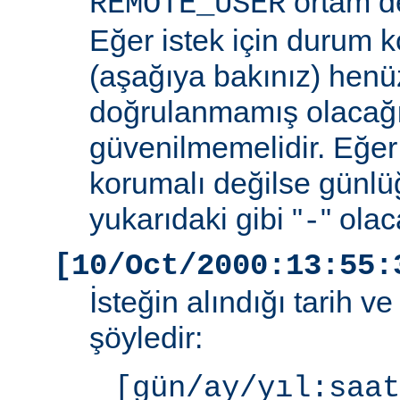
ortam de
REMOTE_USER
Eğer istek için durum 
(aşağıya bakınız) henüz
doğrulanmamış olacağ
güvenilmemelidir. Eğer
korumalı değilse günlü
yukarıdaki gibi "
" olac
-
[10/Oct/2000:13:55:
İsteğin alındığı tarih v
şöyledir:
[gün/ay/yıl:saat