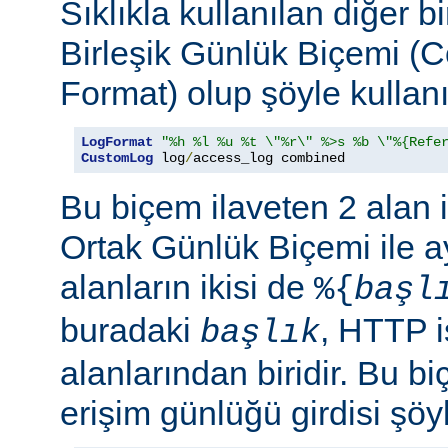
Sıklıkla kullanılan diğer b
Birleşik Günlük Biçemi (
Format) olup şöyle kullanıl
LogFormat
"%h %l %u %t \"%r\" %>s %b \"%{Refe
CustomLog
 log
/
access_log combined
Bu biçem ilaveten 2 alan 
Ortak Günlük Biçemi ile ay
alanların ikisi de
%{
başl
buradaki
, HTTP i
başlık
alanlarından biridir. Bu bi
erişim günlüğü girdisi şöy