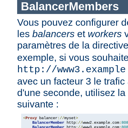
BalancerMembers
Vous pouvez configurer d
les
balancers
et
workers
v
paramètres de la directiv
exemple, si vous souhait
http://www3.example
avec un facteur 3 le trafi
d'une seconde, utilisez la
suivante :
<
Proxy
 balancer
://
myset
>
BalancerMember
 http
://
www2
.
example
.
com
:
80
BalancerMember
 http
://
www3
.
example
.
com
:
80