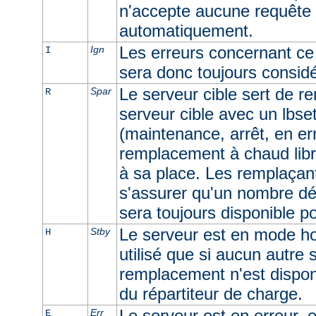
n'accepte aucune requête e
automatiquement.
Les erreurs concernant ce 
Ign
I
sera donc toujours consid
Le serveur cible sert de r
Spar
R
serveur cible avec un lbset
(maintenance, arrêt, en err
remplacement à chaud libr
à sa place. Les remplaçan
s'assurer qu'un nombre dé
sera toujours disponible p
Le serveur est en mode ho
Stby
H
utilisé que si aucun autre
remplacement n'est dispon
du répartiteur de charge.
Le serveur est en erreur, e
Err
E