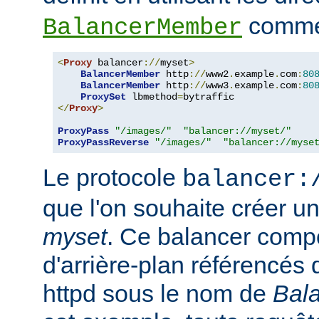
comme 
BalancerMember
<
Proxy
 balancer
://
myset
>
BalancerMember
 http
://
www2
.
example
.
com
:
80
BalancerMember
 http
://
www3
.
example
.
com
:
80
ProxySet
 lbmethod
=
</
Proxy
>
ProxyPass
"/images/"
"balancer://myset/"
ProxyPassReverse
"/images/"
"balancer://myse
Le protocole
balancer:
que l'on souhaite créer 
myset
. Ce balancer comp
d'arrière-plan référencés 
httpd sous le nom de
Bal