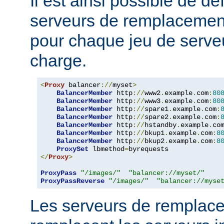
Il est ainsi possible de dé
serveurs de remplacemen
pour chaque jeu de serveu
charge.
<
Proxy
 balancer
://
myset
>
BalancerMember
 http
://
www2
.
example
.
com
:
80
BalancerMember
 http
://
www3
.
example
.
com
:
80
BalancerMember
 http
://
spare1
.
example
.
com
:
BalancerMember
 http
://
spare2
.
example
.
com
:
BalancerMember
 http
://
hstandby
.
example
.
co
BalancerMember
 http
://
bkup1
.
example
.
com
:
8
BalancerMember
 http
://
bkup2
.
example
.
com
:
8
ProxySet
 lbmethod
=
</
Proxy
>
ProxyPass
"/images/"
"balancer://myset/"
ProxyPassReverse
"/images/"
"balancer://myse
Les serveurs de remplac