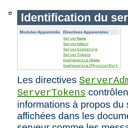
Identification du se
Modules Apparentés
Directives Apparentées
ServerName
ServerAdmin
ServerSignature
ServerTokens
UseCanonicalName
UseCanonicalPhysicalPort
Les directives
ServerAd
contrôlen
ServerTokens
informations à propos du 
affichées dans les docum
serveur comme les messag