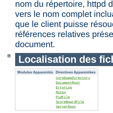
nom du répertoire, httpd do
vers le nom complet inclua
que le client puisse réso
références relatives prés
document.
Localisation des fic
Modules Apparentés
Directives Apparentées
CoreDumpDirectory
DocumentRoot
ErrorLog
Mutex
PidFile
ScoreBoardFile
ServerRoot