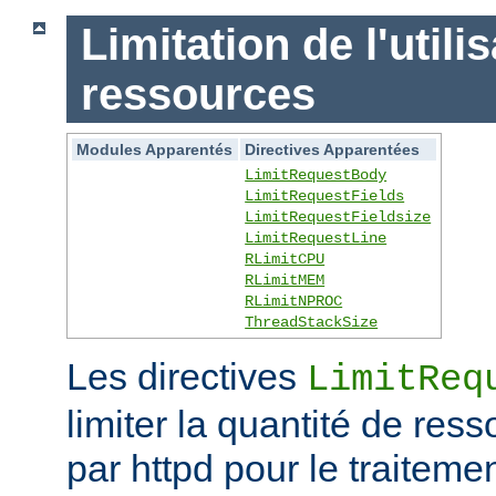
Limitation de l'utili
ressources
Modules Apparentés
Directives Apparentées
LimitRequestBody
LimitRequestFields
LimitRequestFieldsize
LimitRequestLine
RLimitCPU
RLimitMEM
RLimitNPROC
ThreadStackSize
Les directives
LimitReq
limiter la quantité de r
par httpd pour le traitem