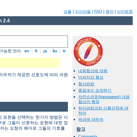
모듈
|
지시어들
|
FAQ
|
용어
|
사이트맵
 2.4
가능한 언어:
en
|
fr
|
ja
|
ko
|
tr
내용협상에 대해
 대해 브라우저가 제공한 선호도에 따라 자원
아파치의 협상
협상방법
품질계수 조작하기
자연스러운(transparent) 내용
협상의 확장
하이퍼링크와 이름규칙에 대
하여
적당한 표현을 선택하는 한가지 방법은 사
캐쉬에 대하여
부로 그들이 선호하는 표현에 대한 정
우저는 요청의 헤더로 그들의 기호를
참고
Comments