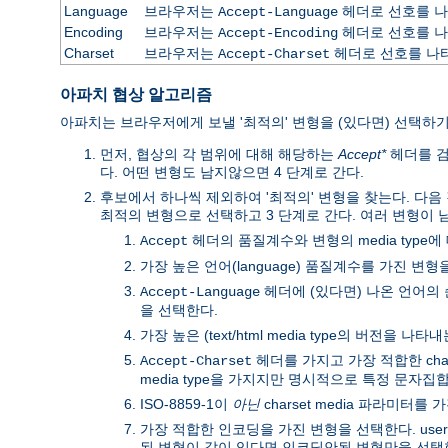
Language
브라우저는
헤더로 선호를 나타
Accept-Language
Encoding
브라우저는
헤더로 선호를 나
Accept-Encoding
Charset
브라우저는
헤더로 선호를 나타낸
Accept-Charset
아파치 협상 알고리즘
아파치는 브라우저에게 보낼 '최적의' 변형을 (있다면) 선택하
먼저, 협상의 각 범위에 대해 해당하는
Accept*
헤더를 검
다. 어떤 변형도 남지않으면 4 단계로 간다.
후보에서 하나씩 제외하여 '최적의' 변형을 찾는다. 다음
최적의 변형으로 선택하고 3 단계로 간다. 여러 변형이 
헤더의 품질계수와 변형의 media type
Accept
가장 높은 언어(language) 품질계수를 가진 변형
헤더에 (있다면) 나온 언어의
Accept-Language
을 선택한다.
가장 높은 (text/html media type의 버전을 나타
헤더를 가지고 가장 적합한 char
Accept-Charset
media type을 가지지만 명시적으로 특정 문자집합
ISO-8859-1이
아닌
charset media 파라미터
가장 적합한 인코딩을 가진 변형을 선택한다. use
된 변형이 같이 있다면 인코딩안됨 변형만을 선택