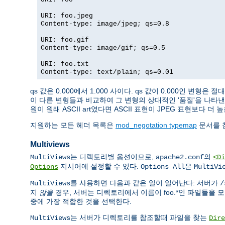
URI: foo.jpeg
Content-type: image/jpeg; qs=0.8
URI: foo.gif
Content-type: image/gif; qs=0.5
URI: foo.txt
Content-type: text/plain; qs=0.01
qs 값은 0.000에서 1.000 사이다. qs 값이 0.000인 변
이 다른 변형들과 비교하여 그 변형의 상대적인 '품질'을 나타낸다
원이 원래 ASCII art였다면 ASCII 표현이 JPEG 표현보다
지원하는 모든 헤더 목록은
mod_negotation typemap
문서를 
Multiviews
는 디렉토리별 옵션이므로,
의
MultiViews
apache2.conf
<Di
지시어에 설정할 수 있다.
은
Options
Options All
MultiVi
를 사용하면 다음과 같은 일이 일어난다: 서버가
MultiViews
/
지
않을
경우, 서버는 디렉토리에서 이름이 foo.*인 파일들을 모든 포
중에 가장 적합한 것을 선택한다.
는 서버가 디렉토리를 참조할때 파일을 찾는
MultiViews
Dire