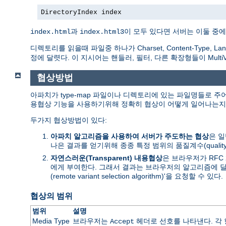
DirectoryIndex index
과
이 모두 있다면 서버는 이둘 중에
index.html
index.html3
디렉토리를 읽을때 파일중 하나가 Charset, Content-Type, Lan
정에 달렷다. 이 지시어는 핸들러, 필터, 다른 확장형들이 Mult
협상방법
아파치가 type-map 파일이나 디렉토리에 있는 파일명들로 주
용협상 기능을 사용하기위해 정확히 협상이 어떻게 일어나는지 자
두가지 협상방법이 있다:
아파치 알고리즘을 사용하여 서버가 주도하는 협상
은 
나은 결과를 얻기위해 종종 특정 범위의 품질계수(qualit
자연스러운(Transparent) 내용협상
은 브라우저가 RFC
에게 부여한다. 그래서 결과는 브라우저의 알고리즘에 달
(remote variant selection algorithm)'을 요청할 수 있다.
협상의 범위
범위
설명
Media Type
브라우저는
헤더로 선호를 나타낸다. 각 항
Accept