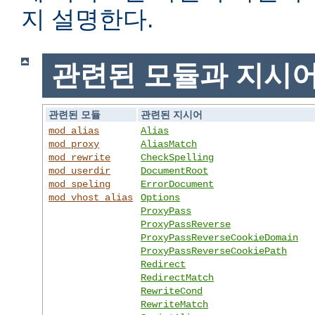
지 설명한다.
관련된 모듈과 지시
관련된 모듈
관련된 지시어
mod_alias
Alias
mod_proxy
AliasMatch
mod_rewrite
CheckSpelling
mod_userdir
DocumentRoot
mod_speling
ErrorDocument
mod_vhost_alias
Options
ProxyPass
ProxyPassReverse
ProxyPassReverseCookieDomain
ProxyPassReverseCookiePath
Redirect
RedirectMatch
RewriteCond
RewriteMatch