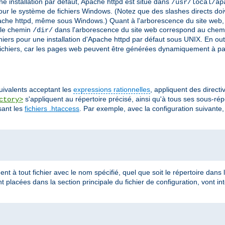
e installation par défaut, Apache httpd est situé dans
/usr/local/ap
ur le système de fichiers Windows. (Notez que des slashes directs doi
che httpd, même sous Windows.) Quant à l'arborescence du site web, il 
i le chemin
dans l'arborescence du site web correspond au chem
/dir/
iers pour une installation d'Apache httpd par défaut sous UNIX. En out
chiers, car les pages web peuvent être générées dynamiquement à pa
quivalents acceptant les
expressions rationnelles
, appliquent des direct
s'appliquent au répertoire précisé, ainsi qu'à tous ses sous-rép
ctory>
sant les
fichiers .htaccess
. Par exemple, avec la configuration suivante, 
ent à tout fichier avec le nom spécifié, quel que soit le répertoire dans l
nt placées dans la section principale du fichier de configuration, vont in