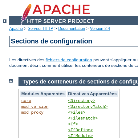
Apache
>
Serveur HTTP
>
Documentation
>
Version 2.4
Sections de configuration
Les directives des
fichiers de configuration
peuvent s'appliquer au 
document décrit comment utiliser les conteneurs de sections de co
Types de conteneurs de sections de configu
Modules Apparentés
Directives Apparentées
core
<Directory>
mod_version
<DirectoryMatch>
mod_proxy
<Files>
<FilesMatch>
<If>
<IfDefine>
<IfModule>