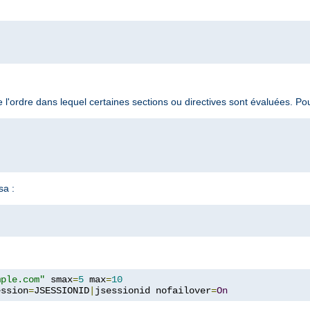
 l'ordre dans lequel certaines sections ou directives sont évaluées. P
sa :
mple.com"
 smax
=
5
 max
=
10
ession
=
JSESSIONID
|
jsessionid nofailover
=
On