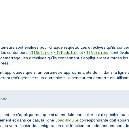
nteneurs sont évalués pour chaque requête. Les directives qu'ils conti
, les conteneurs
,
, et
sont éval
<IfDefine>
<IfModule>
<IfVersion>
démarrage, les directives qu'ils contiennent s'appliqueront à toutes les
orées.
ront appliquées que si un paramètre approprié a été défini dans la li
eront redirigées vers un autre site si le serveur est démarré en utilis
com/"
 contient ne s'appliqueront que si un module particulier est disponible au
uement et dans ce cas, la ligne
correspondante doit apparaî
LoadModule
cas où votre fichier de configuration doit fonctionner indépendamment 