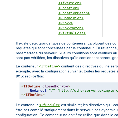
<IfVersion>
<Location>
<LocationMatch>
<MDomainSet>
<Proxy>
<ProxyMatch>
<VirtualHost>
Il existe deux grands types de conteneurs. La plupart des co
requêtes qui sont concernées par le conteneur. En revanche
redémarrage du serveur. Si leurs conditions sont vérifiées au 
sont pas vérifiées, les directives qu'ils contiennent seront ign
Le conteneur
contient des directives qui ne se
<IfDefine>
exemple, avec la configuration suivante, toutes les requêtes s
:
DClosedForNow
<
IfDefine
ClosedForNow
>
Redirect
"/"
"http://otherserver.example.
</
IfDefine
>
Le conteneur
est similaire; les directives qu'il
<IfModule>
être soit compilé statiquement dans le serveur, soit dynamiq
configuration. Ce conteneur ne doit être utilisé que dans le 