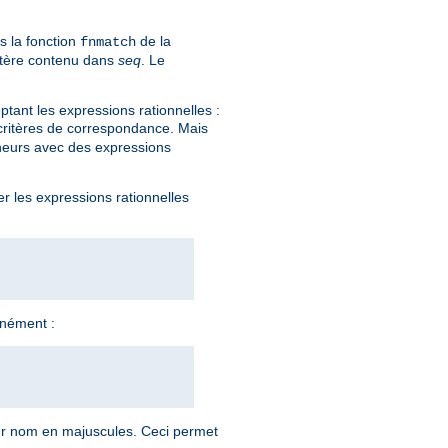
s la fonction
de la
fnmatch
actère contenu dans
seq
. Le
tant les expressions rationnelles :
 critères de correspondance. Mais
eneurs avec des expressions
er les expressions rationnelles
anément :
ur nom en majuscules. Ceci permet