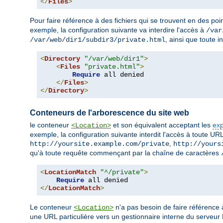
</
Files
>
Pour faire référence à des fichiers qui se trouvent en des poin
exemple, la configuration suivante va interdire l'accès à
/var
, ainsi que toute 
/var/web/dir1/subdir3/private.html
<
Directory
"/var/web/dir1"
>
<
Files
"private.html"
>
Require
 all denied

</
Files
>
</
Directory
>
Conteneurs de l'arborescence du site web
le conteneur
et son équivalent acceptant les
exp
<Location>
exemple, la configuration suivante interdit l'accès à toute URL
,
http://yoursite.example.com/private
http://yours
qu'à toute requête commençant par la chaîne de caractères
<
LocationMatch
"^/private"
>
Require
</
LocationMatch
>
Le conteneur
n'a pas besoin de faire référence
<Location>
une URL particulière vers un gestionnaire interne du serveu