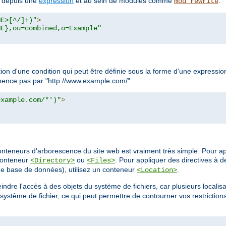
s depuis une
expression
et au sein de modules comme
.
mod_rewrite
ME>[^/]+)"
>
ME},ou=combined,o=Example"
tion d'une condition qui peut être définie sous la forme d'une express
ommence pas par "http://www.example.com/".
example.com/*')"
>
onteneurs d'arborescence du site web est vraiment très simple. Pour ap
 conteneur
ou
. Pour appliquer des directives à d
<Directory>
<Files>
e base de données), utilisez un conteneur
.
<Location>
indre l'accès à des objets du système de fichiers, car plusieurs localis
stème de fichier, ce qui peut permettre de contourner vos restriction