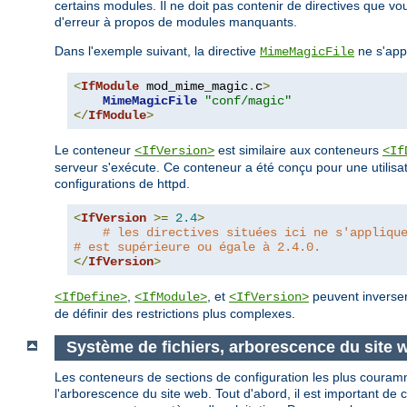
certains modules. Il ne doit pas contenir de directives que 
d'erreur à propos de modules manquants.
Dans l'exemple suivant, la directive
ne s'app
MimeMagicFile
<
IfModule
 mod_mime_magic
.
c
>
MimeMagicFile
"conf/magic"
</
IfModule
>
Le conteneur
est similaire aux conteneurs
<IfVersion>
<If
serveur s'exécute. Ce conteneur a été conçu pour une utilisat
configurations de httpd.
<
IfVersion
>=
2.4
>
# les directives situées ici ne s'appliqu
# est supérieure ou égale à 2.4.0.
</
IfVersion
>
,
, et
peuvent inverser 
<IfDefine>
<IfModule>
<IfVersion>
de définir des restrictions plus complexes.
Système de fichiers, arborescence du site
Les conteneurs de sections de configuration les plus couramme
l'arborescence du site web. Tout d'abord, il est important de 