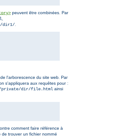
peuvent être combinées. Par
tory>
,
l
.
/dir1/
s de l'arborescence du site web. Par
tion s'appliquera aux requêtes pour :
ainsi
/private/dir/file.html
montre comment faire référence à
re de trouver un fichier nommé