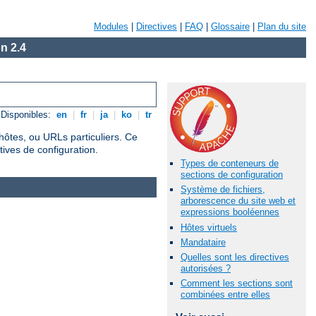
Modules
|
Directives
|
FAQ
|
Glossaire
|
Plan du site
n 2.4
Disponibles:
en
|
fr
|
ja
|
ko
|
tr
hôtes, ou URLs particuliers. Ce
tives de configuration.
Types de conteneurs de
sections de configuration
Système de fichiers,
arborescence du site web et
expressions booléennes
Hôtes virtuels
Mandataire
Quelles sont les directives
autorisées ?
Comment les sections sont
combinées entre elles