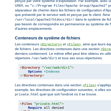
perçus par votre système d'exploitation. Par exemple, avec un
UNIX, ou
po
"c:/Program Files/Apache Group/Apache2"
séparateur de chemin dans les fichiers de configuration d'Apa
que présenté par le serveur web et perçue par le client. Ains
dans le système de fich
/usr/local/apache2/htdocs/dir/
pas besoin de correspondre en permanence au système de fi
d'autres emplacements.
Conteneurs de système de fichiers
Les conteneurs
et
, ainsi que leurs é
<Directory>
<Files>
de fichiers. Les directives contenues dans une section
<Dire
derniers contiennent. Le même effet peut être obtenu en utili
répertoire
et tous ses sous-répertoires.
/var/web/dir1
<
Directory
"/var/web/dir1"
>
Options
+Indexes
</
Directory
>
Les directives contenues dans une section
s'appliqu
<Files>
exemple, les directives de configuration suivantes, si elles so
quel que soit l'endroit où il se trouve.
private.html
<
Files
"private.html"
>
Require