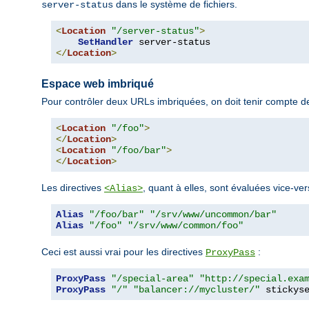
dans le système de fichiers.
server-status
<
Location
"/server-status"
>
SetHandler
</
Location
>
Espace web imbriqué
Pour contrôler deux URLs imbriquées, on doit tenir compte de
<
Location
"/foo"
>
</
Location
>
<
Location
"/foo/bar"
>
</
Location
>
Les directives
, quant à elles, sont évaluées vice-ver
<Alias>
Alias
"/foo/bar"
"/srv/www/uncommon/bar"
Alias
"/foo"
"/srv/www/common/foo"
Ceci est aussi vrai pour les directives
:
ProxyPass
ProxyPass
"/special-area"
"http://special.exa
ProxyPass
"/"
"balancer://mycluster/"
 stickys