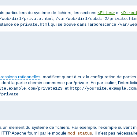
ts particuliers du système de fichiers, les sections
et
<Files>
<Direc
,
/web/dir1/private.html
/var/web/dir1/subdir2/private.htm
instance de
qui se trouve dans l'arborescence
private.html
/var/web
ressions rationnelles
, modifient quant à eux la configuration de partie
 dont la partie chemin commence par /private. En particulier, l'interdic
, et
ite.example.com/private123
http://yoursite.example.com
.
/private
 à un élément du système de fichiers. Par exemple, l'exemple suivant 
r HTTP Apache fourni par le module
. Il n'est pas nécessai
mod_status