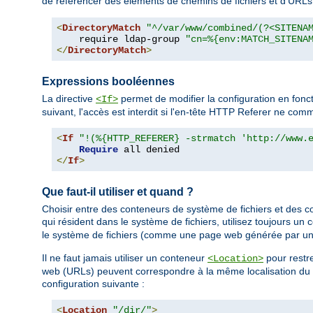
de référencer des éléments de chemins de fichiers et d'URL
<
DirectoryMatch
"^/var/www/combined/(?<SITENA
    require ldap-group 
"cn=%{env:MATCH_SITENA
</
DirectoryMatch
>
Expressions booléennes
La directive
permet de modifier la configuration en fonc
<If>
suivant, l'accès est interdit si l'en-tête HTTP Referer ne c
<
If
"!(%{HTTP_REFERER} -strmatch 'http://www.
Require
</
If
>
Que faut-il utiliser et quand ?
Choisir entre des conteneurs de système de fichiers et des c
qui résident dans le système de fichiers, utilisez toujours un
le système de fichiers (comme une page web générée par un
Il ne faut jamais utiliser un conteneur
pour restre
<Location>
web (URLs) peuvent correspondre à la même localisation du sy
configuration suivante :
<
Location
"/dir/"
>