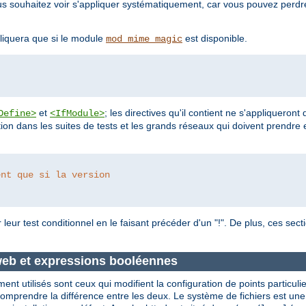
vous souhaitez voir s'appliquer systématiquement, car vous pouvez perd
liquera que si le module
est disponible.
mod_mime_magic
et
; les directives qu'il contient ne s'appliqueront
Define>
<IfModule>
ion dans les suites de tests et les grands réseaux qui doivent prendre 
ent que si la version 
leur test conditionnel en le faisant précéder d'un "!". De plus, ces sec
 web et expressions booléennes
nt utilisés sont ceux qui modifient la configuration de points particuli
comprendre la différence entre les deux. Le système de fichiers est une 