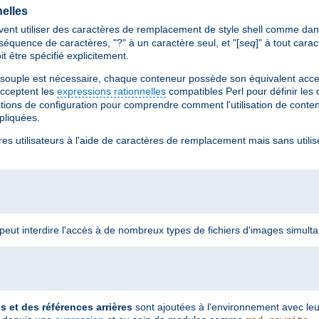
elles
ent utiliser des caractères de remplacement de style shell comme dan
séquence de caractères, "?" à un caractère seul, et "[
seq
]" à tout car
it être spécifié explicitement.
 souple est nécessaire, chaque conteneur possède son équivalent accep
cceptent les
expressions rationnelles
compatibles Perl pour définir les
ctions de configuration pour comprendre comment l'utilisation de cont
ppliquées.
res utilisateurs à l'aide de caractères de remplacement mais sans utilis
n peut interdire l'accès à de nombreux types de fichiers d'images simult
et des références arrières
sont ajoutées à l'environnement avec le