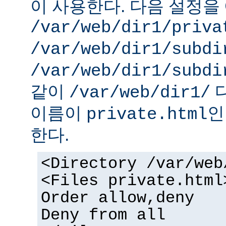
이 사용한다. 다음 설정을 
/var/web/dir1/priva
/var/web/dir1/subdi
/var/web/dir1/subdi
같이
디
/var/web/dir1/
이름이
인
private.html
한다.
<Directory /var/web
<Files private.html
Order allow,deny
Deny from all