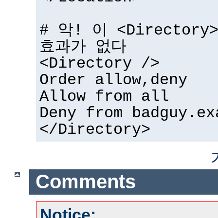
# 악! 이 <Directo
효과가 없다
<Directory />
Order allow,deny
Allow from all
Deny from badguy.ex
</Directory>
Comments
Notice: