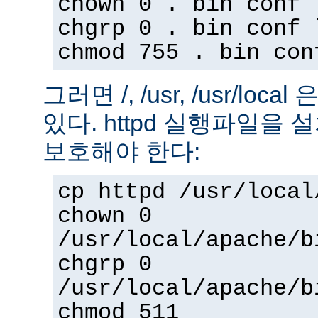
chown 0 . bin conf 
chgrp 0 . bin conf 
chmod 755 . bin con
그러면 /, /usr, /usr/loc
있다. httpd 실행파일을
보호해야 한다:
cp httpd /usr/local
chown 0
/usr/local/apache/b
chgrp 0
/usr/local/apache/b
chmod 511