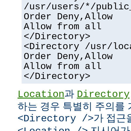
/usr/users/*/public
Order Deny,Allow
Allow from all
</Directory>
<Directory /usr/loc
Order Deny,Allow
Allow from all
</Directory>
과
Location
Directory
하는 경우 특별히 주의를 
가 접근
<Directory />
지시어가 